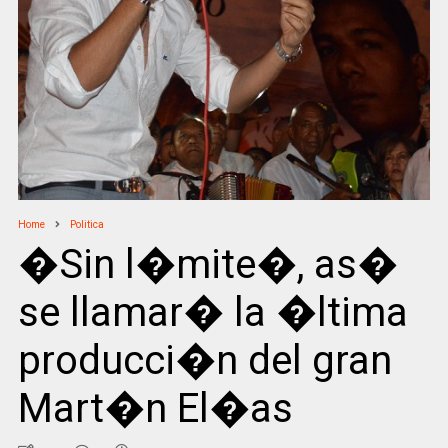
Home
Politica
�Sin l�mite�, as�
se llamar� la �ltima
producci�n del gran
Mart�n El�as