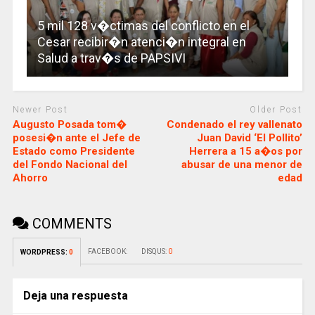
5 mil 128 v�ctimas del conflicto en el
Cesar recibir�n atenci�n integral en
Salud a trav�s de PAPSIVI
Newer Post
Older Post
Augusto Posada tom�
Condenado el rey vallenato
posesi�n ante el Jefe de
Juan David ‘El Pollito’
Estado como Presidente
Herrera a 15 a�os por
del Fondo Nacional del
abusar de una menor de
Ahorro
edad
COMMENTS
FACEBOOK:
DISQUS:
0
WORDPRESS:
0
Deja una respuesta