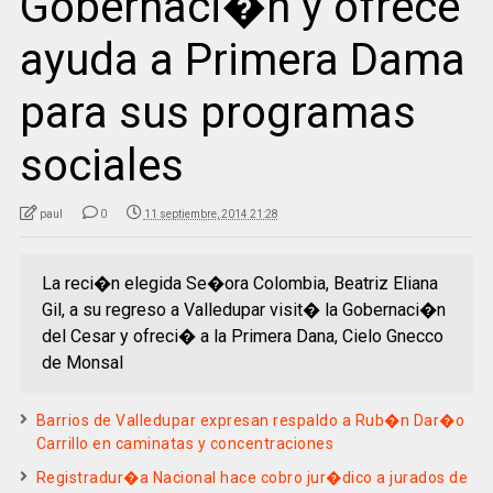
Gobernaci�n y ofrece
ayuda a Primera Dama
para sus programas
sociales
paul
0
11 septiembre, 2014 21:28
La reci�n elegida Se�ora Colombia, Beatriz Eliana
Gil, a su regreso a Valledupar visit� la Gobernaci�n
del Cesar y ofreci� a la Primera Dana, Cielo Gnecco
de Monsal
Barrios de Valledupar expresan respaldo a Rub�n Dar�o
Carrillo en caminatas y concentraciones
Registradur�a Nacional hace cobro jur�dico a jurados de