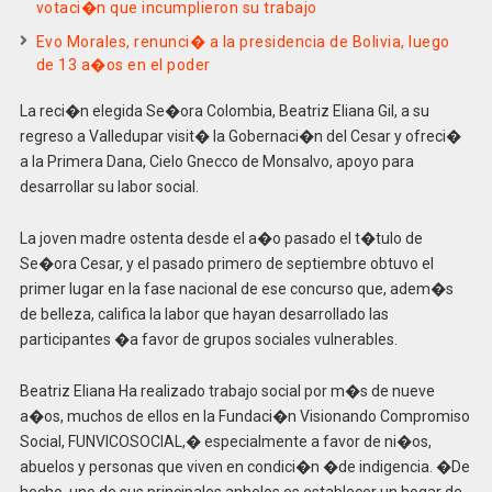
votaci�n que incumplieron su trabajo
Evo Morales, renunci� a la presidencia de Bolivia, luego
de 13 a�os en el poder
La reci�n elegida Se�ora Colombia, Beatriz Eliana Gil, a su
regreso a Valledupar visit� la Gobernaci�n del Cesar y ofreci�
a la Primera Dana, Cielo Gnecco de Monsalvo, apoyo para
desarrollar su labor social.
La joven madre ostenta desde el a�o pasado el t�tulo de
Se�ora Cesar, y el pasado primero de septiembre obtuvo el
primer lugar en la fase nacional de ese concurso que, adem�s
de belleza, califica la labor que hayan desarrollado las
participantes �a favor de grupos sociales vulnerables.
Beatriz Eliana Ha realizado trabajo social por m�s de nueve
a�os, muchos de ellos en la Fundaci�n Visionando Compromiso
Social, FUNVICOSOCIAL,� especialmente a favor de ni�os,
abuelos y personas que viven en condici�n �de indigencia. �De
hecho, uno de sus principales anhelos es establecer un hogar de