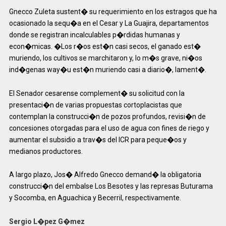
Gnecco Zuleta sustent� su requerimiento en los estragos que ha
ocasionado la sequ�a en el Cesar y La Guajira, departamentos
donde se registran incalculables p�rdidas humanas y
econ�micas. �Los r�os est�n casi secos, el ganado est�
muriendo, los cultivos se marchitaron y, lo m�s grave, ni�os
ind�genas way�u est�n muriendo casi a diario�, lament�.
El Senador cesarense complement� su solicitud con la
presentaci�n de varias propuestas cortoplacistas que
contemplan la construcci�n de pozos profundos, revisi�n de
concesiones otorgadas para el uso de agua con fines de riego y
aumentar el subsidio a trav�s del ICR para peque�os y
medianos productores.
A largo plazo, Jos� Alfredo Gnecco demand� la obligatoria
construcci�n del embalse Los Besotes y las represas Buturama
y Socomba, en Aguachica y Becerril, respectivamente.
Sergio L�pez G�mez