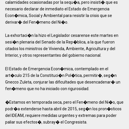
calamidades ocasionadas por la sequ�a, pero insisti� que es
necesario declarar de inmediato el Estado de Emergencia
Econ�mica, Social y Ambiental para resistir la crisis que se
derivar� del Fen�meno del Ni�o.
La exhortaci�n la hizo el Legislador cesarense este martes en
sesi�n plenaria del Senado de la Rep�blica, a la que fueron
citados los ministros de Vivienda, Ambiente, Agricultura y del
Interior, y otros representantes del gobierno nacional.
El Estado de Emergencia Econ�mica, contemplado en el
art�culo 215 de la Constituci�n Pol�tica, permitir�, seg�n
Gnecco Zuleta, conjurar las dificultades que desencadenar� un
fen�meno que no ha iniciado con rigurosidad.
�Estamos en temporada seca, pero el Fen�meno del Ni�o, que
podr�a extenderse hasta abril de 2015, seg�n los pron�sticos
del IDEAM, requiere medidas urgentes y extremas para poder
paliar sus efectos�, subray� el Congresista.