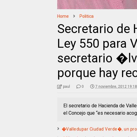
Home
Politica
Secretario de 
Ley 550 para V
secretario �lva
porque hay re
paul
0
7 noviembre, 2012 19:18
El secretario de Hacienda de Valle
el Concejo que “es necesario acog
�Valledupar Ciudad Verde�, un pro