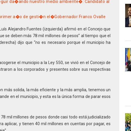
guir da�ando nuestro medio ambiente�: Candidato al
 primer a�o de gesti�n el�Gobernador Franco Ovalle
 Luís Alejandro Fuentes (izquierda) afirmó en el Concejo que
ue se deben más 78 mil millones de pesos” al tiempo que el
(derecha) dijo que “no es necesario porque el municipio ha
cogerse el municipio a la Ley 550, se vivió en el Concejo de
ustraron a los corporados y presentes sobre sus respectivas
ión más solida, la más eficiente y la más amplia, tenemos un
nde en el municipio, y esta es la única forma de parar esos
 78 mil millones de pesos donde casi todo está judicializado
a aplicar, y tienen 40 mil millones en cuentas por pagar, es
ja”.