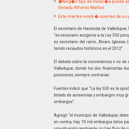
�Ning�n tipo de miner�a puede se
Senado Alfonso Mattos
Este martes rendir� cuentas de su
El secretario de Hacienda de Valledupar,
“es necesario acogerse a la Ley 550 porq
ex secretario del ramo, Alvaro Iglesias 
tenido recaudos históricos en el 2012”.
El debate sobre la conveniencia o no de a
Valledupar, donde los dos financistas il
posiciones; siempre contrarias.
Fuentes indicó que “La ley 550 es la opc
listado de acreencias y embargos muy gra
embargos”.
Agregó “el municipio de Valledupar, debe
en contra, hay 10 mil embargos listos par
una situación agobiante, no hay flujo de ca