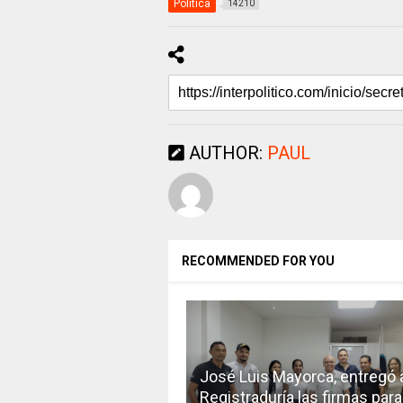
Politica
14210
AUTHOR:
PAUL
RECOMMENDED FOR YOU
José Luis Mayorca, entregó a
Registraduría las firmas para