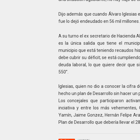
Dijo además que cuando Álvaro Iglesias e
fue lo dejó endeudado en 56 mil millones.
A su turno el ex secretario de Hacienda Al
es la única salida que tiene el munici
municipio que está teniendo recaudos his
debe cubrir su déficit; se está cumplien
deuda laboral, lo que quiere decir que 
550”.
Iglesias, quien no dio a conocer la cifra 
hecho un plan de Desarrollo sin hacer un p
Los concejales que participaron activ
inciativa y entre los más vehementes, 
Yamín, Jaime Gonzez, Hernán Felipe Arauj
Plan de Desarrollo que debería llevar el 28