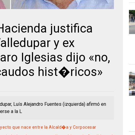
Hacienda justifica
alledupar y ex
ro Iglesias dijo «no,
caudos hist�ricos»
dupar, Luís Alejandro Fuentes (izquierda) afirmó en
erse a la L
yecto que nace entre la Alcald�a y Corpocesar