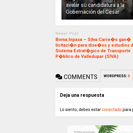
avalar su candidatura a la
Gobernación del Cesar
Newer Post
Boma Inpasa – Silva Carre�o gan�
licitaci�n para dise�os y estudios d
Sistema Estrat�gico de Transporte
P�blico de Valledupar (SIVA)
COMMENTS
WORDPRESS:
0
Deja una respuesta
Lo siento, debes estar
conectado
para 