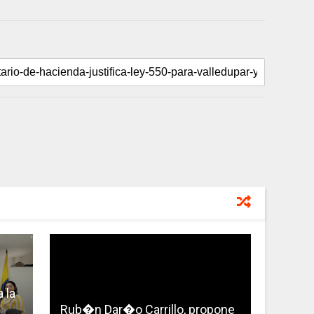
 la
Rub�n Dar�o Carrillo, propone