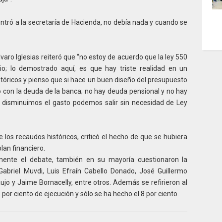
ntró a la secretaría de Hacienda, no debía nada y cuando se
varo Iglesias reiteró que “no estoy de acuerdo que la ley 550
pio; lo demostrado aquí, es que hay triste realidad en un
tóricos y pienso que si hace un buen diseño del presupuesto
do con la deuda de la banca; no hay deuda pensional y no hay
si disminuimos el gasto podemos salir sin necesidad de Ley
de los recaudos históricos, criticó el hecho de que se hubiera
lan financiero.
amente el debate, también en su mayoría cuestionaron la
Gabriel Muvdi, Luis Efraín Cabello Donado, José Guillermo
o y Jaime Bornacelly, entre otros. Además se refirieron al
 por ciento de ejecución y sólo se ha hecho el 8 por ciento.