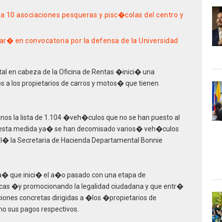
a 10 asociaciones pesqueras y pisc�colas del centro y
ar� en convocatoria por la defensa de la Universidad
l en cabeza de la Oficina de Rentas �inici� una
los propietarios de carros y motos� que tienen
nos la lista de 1.104 �veh�culos que no se han puesto al
 esta medida ya� se han decomisado varios� veh�culos
vel� la Secretaria de Hacienda Departamental Bonnie
ia� que inici� el a�o pasado con una etapa de
cas �y promocionando la legalidad ciudadana y que entr�
ciones concretas dirigidas a �los �propietarios de
 sus pagos respectivos.