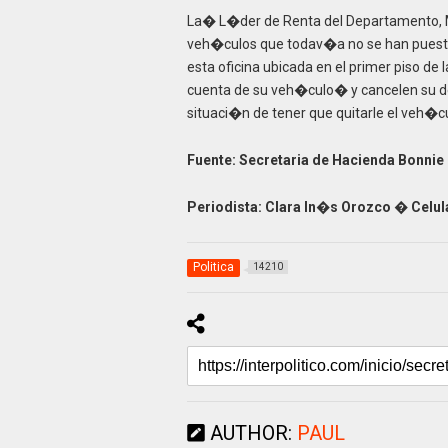
La� L�der de Renta del Departamento,
veh�culos que todav�a no se han puesto
esta oficina ubicada en el primer piso de
cuenta de su veh�culo� y cancelen su d
situaci�n de tener que quitarle el veh�c
Fuente: Secretaria de Hacienda Bonn
Periodista: Clara In�s Orozco � Celu
Politica
14210
AUTHOR:
PAUL