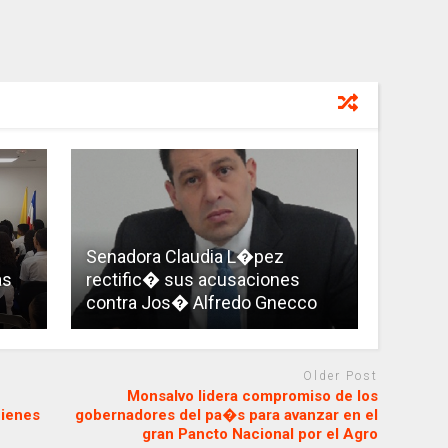
Senadora Claudia L�pez
as
rectific� sus acusaciones
contra Jos� Alfredo Gnecco
Older Post
Monsalvo lidera compromiso de los
uienes
gobernadores del pa�s para avanzar en el
gran Pancto Nacional por el Agro