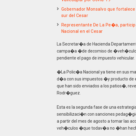
Gobernador Monsalvo que fortalece 
sur del Cesar
Representante De La Pe�a, particip
Nacional en el Cesar
La Secretar�a de Hacienda Departamenta
campa�a �de decomiso de �veh�culos a 
pendiente el pago de impuesto vehicular.
�La Polic�a Nacional ya tiene en sus ma
d�a con sus impuestos �y producto de
que han sido enviados a los patios�, re
Rodr�guez.
Esta es la segunda fase de una estrateg
sensibilizaci�n con sanciones pedag�gi
a partir del mes de agosto a tomar las ac
veh�culos �que todav�a no �han hecho