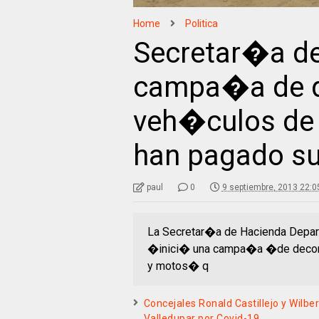
Home
Politica
Secretar�a de
campa�a de 
veh�culos de 
han pagado s
paul
0
9 septiembre, 2013 22:0
La Secretar�a de Hacienda Depart
�inici� una campa�a �de decomi
y motos� q
Concejales Ronald Castillejo y Wilbe
Valledupar por Covid-19