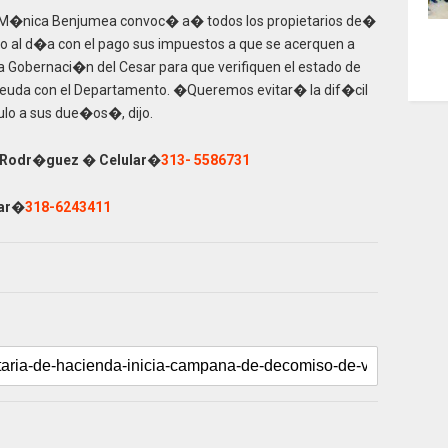
 M�nica Benjumea convoc� a� todos los propietarios de�
 al d�a con el pago sus impuestos a que se acerquen a
 la Gobernaci�n del Cesar para que verifiquen el estado de
euda con el Departamento. �Queremos evitar� la dif�cil
ulo a sus due�os�, dijo.
ie Rodr�guez � Celular�
313- 5586731
lar�
318-6243411