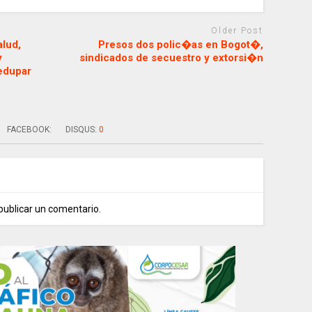
Older Post
alud,
Presos dos polic�as en Bogot�,
y
sindicados de secuestro y extorsi�n
ledupar
FACEBOOK:
DISQUS:
0
publicar un comentario.