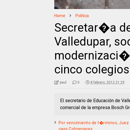
Home
Politica
Secretar�a d
Valledupar, so
modernizaci�
cinco colegios
paul
0
8 febrero, 2012 21:29
El secretario de Educación de Vall
comercial de la empresa Bosch Gro
Por vencimiento de t�rminos, Juez o
caso Colmenares