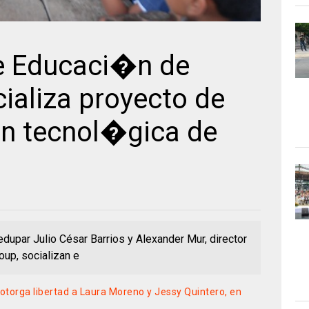
e Educaci�n de
cializa proyecto de
n tecnol�gica de
edupar Julio César Barrios y Alexander Mur, director
up, socializan e
torga libertad a Laura Moreno y Jessy Quintero, en