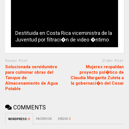
Destituida en Costa Rica viceministra de la
Juventud por filtraci�n de video �ntimo
Newer Post
Older Post
Solucionada servidumbre
Mujeres respaldan
para culminar obras del
proyecto pol�tico de
Tanque de
Claudia Margarita Zuleta a
Almacenamiento de Agua
la gobernaci�n del Cesar
Potable
COMMENTS
FACEBOOK:
DISQUS:
0
WORDPRESS:
0