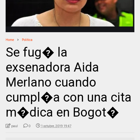
Home
Politica
Se fug� la
exsenadora Aida
Merlano cuando
cumpl�a con una cita
m�dica en Bogot�
paul
0
1 octubre, 2019 19:47