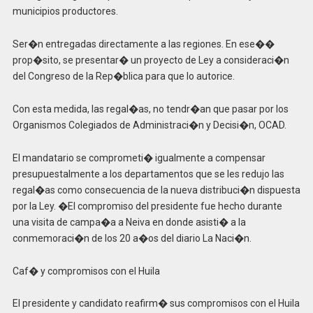
municipios productores.
Ser�n entregadas directamente a las regiones. En ese��
prop�sito, se presentar� un proyecto de Ley a consideraci�n
del Congreso de la Rep�blica para que lo autorice.
Con esta medida, las regal�as, no tendr�an que pasar por los
Organismos Colegiados de Administraci�n y Decisi�n, OCAD.
El mandatario se comprometi� igualmente a compensar
presupuestalmente a los departamentos que se les redujo las
regal�as como consecuencia de la nueva distribuci�n dispuesta
por la Ley. �El compromiso del presidente fue hecho durante
una visita de campa�a a Neiva en donde asisti� a la
conmemoraci�n de los 20 a�os del diario La Naci�n.
Caf� y compromisos con el Huila
El presidente y candidato reafirm� sus compromisos con el Huila