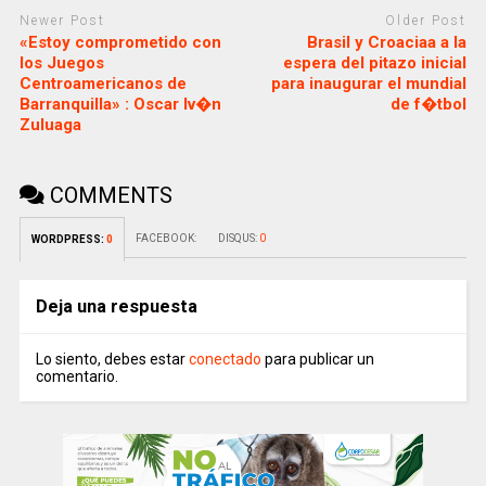
Newer Post
Older Post
«Estoy comprometido con
Brasil y Croaciaa a la
los Juegos
espera del pitazo inicial
Centroamericanos de
para inaugurar el mundial
Barranquilla» : Oscar Iv�n
de f�tbol
Zuluaga
COMMENTS
FACEBOOK:
DISQUS:
0
WORDPRESS:
0
Deja una respuesta
Lo siento, debes estar
conectado
para publicar un
comentario.