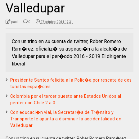
Valledupar
paul
0
27 octubre, 2014 17:31
Con un trino en su cuenta de twitter, Rober Romero
Ram�rez, oficializ� su aspiraci�n a la alcald�a de
Valledupar para el per�odo 2016 - 2019 El dirigente
liberal
Presidente Santos felicita a la Polic�a por rescate de dos
turistas espa�oles
Colombia por el tercer puesto ante Estados Unidos al
perder con Chile 2 a 0
Con educaci�n vial, la Secretar�a de Tr�nsito y
Transporte le apunta a disminuir la accidentalidad en
Valledupar
Con un trino en su cuenta de twitter, Rober Romero Ram�rez,