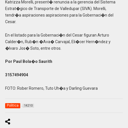
Katrizza Morelli, present� renuncia a la gerencia del Sistema
Estrat�gico de Transporte de Valledupar (SIVA). Morelli,
tendr�a aspiraciones aspiraciones para la Gobernaci�n del
Cesar.
En el listado para la Gobernaci�n del Cesar figuran Arturo
Calder�n, Rub�n �Ava� Carvajal, Eli�cer Hern�ndez y
�lvaro Jos� Soto, entre otros.
Por Paul Bola�o Saurith
3157494904
FOTO: Rober Romero, Tuto Uh�a y Darling Guevara
Politica
14210