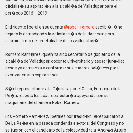
oficializ� su aspiraci�n a la alcald�a de Valledupar para el
per�odo 2016 – 2019
El dirigente liberal en su cuenta
@rober_romero
escribi�: �he
dejado la comodidad y la satisfacci�n de la docencia para
asumir el reto de ser el alcalde de los vallenatos�.
Romero Ram�rez, quien ha sido secretario de gobierno de la
alcald�a de Valledupar, docente universitario y asesor jur�dico,
desde ya comienza a conformar sus cuadros pol�ticos para
avanzar en sus aspiraciones.
S� el representante a la C�mara por el Cesar, Fernando de la
Pe�a, respeta los acuerdos, estar�a apoyando con su
maquinaria del chance a Rober Romero.
Los Romero Ram�rez, liberales por tradici�n, �respaldaron a
De La Pe�a en la pasada contienda electoral del Congreso y no
se fueron con el candidato de la colectividad roja, Andr�s Arturo