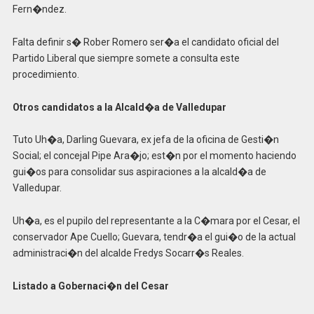
Fern�ndez.
Falta definir s� Rober Romero ser�a el candidato oficial del
Partido Liberal que siempre somete a consulta este
procedimiento.
Otros candidatos a la Alcald�a de Valledupar
Tuto Uh�a, Darling Guevara, ex jefa de la oficina de Gesti�n
Social; el concejal Pipe Ara�jo; est�n por el momento haciendo
gui�os para consolidar sus aspiraciones a la alcald�a de
Valledupar.
Uh�a, es el pupilo del representante a la C�mara por el Cesar, el
conservador Ape Cuello; Guevara, tendr�a el gui�o de la actual
administraci�n del alcalde Fredys Socarr�s Reales.
Listado a Gobernaci�n del Cesar