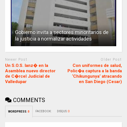
Gobierno invita a sectores minoritarios de
la justicia a normalizar actividades
Newer Post
Older Post
Un S.O.S. lanz� en la
Con uniformes de salud,
Asamblea nuevo director
Polic�a captura a la banda
de C�rcel Judicial de
‘Chikungunya’ atracando
Valledupar
en San Diego (Cesar)
COMMENTS
FACEBOOK:
DISQUS:
0
WORDPRESS:
0