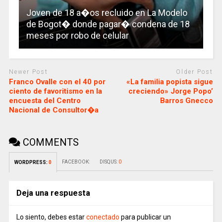
Joven de 18 a�os recluido en La Modelo
de Bogot� donde pagar� condena de 18
meses por robo de celular
Newer Post
Older Post
Franco Ovalle con el 40 por
«La familia popista sigue
ciento de favoritismo en la
creciendo» Jorge Popo’
encuesta del Centro
Barros Gnecco
Nacional de Consultor�a
COMMENTS
FACEBOOK:
DISQUS:
0
WORDPRESS:
0
Deja una respuesta
Lo siento, debes estar
conectado
para publicar un