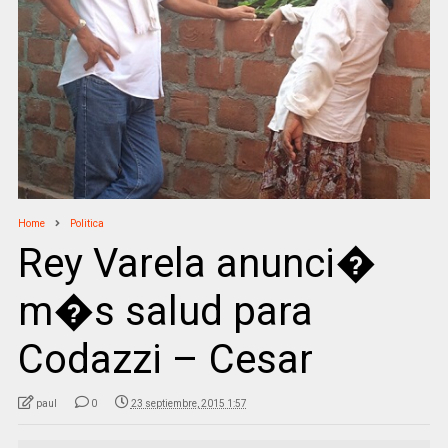
Home
Politica
Rey Varela anunci�
m�s salud para
Codazzi – Cesar
paul
0
23 septiembre, 2015 1:57