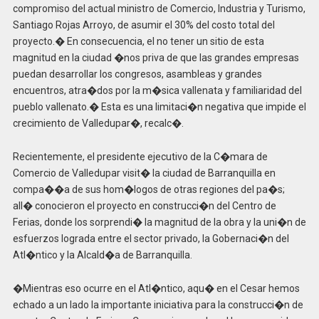
compromiso del actual ministro de Comercio, Industria y Turismo,
Santiago Rojas Arroyo, de asumir el 30% del costo total del
proyecto.� En consecuencia, el no tener un sitio de esta
magnitud en la ciudad �nos priva de que las grandes empresas
puedan desarrollar los congresos, asambleas y grandes
encuentros, atra�dos por la m�sica vallenata y familiaridad del
pueblo vallenato.� Esta es una limitaci�n negativa que impide el
crecimiento de Valledupar�, recalc�.
Recientemente, el presidente ejecutivo de la C�mara de
Comercio de Valledupar visit� la ciudad de Barranquilla en
compa��a de sus hom�logos de otras regiones del pa�s;
all� conocieron el proyecto en construcci�n del Centro de
Ferias, donde los sorprendi� la magnitud de la obra y la uni�n de
esfuerzos lograda entre el sector privado, la Gobernaci�n del
Atl�ntico y la Alcald�a de Barranquilla.
�Mientras eso ocurre en el Atl�ntico, aqu� en el Cesar hemos
echado a un lado la importante iniciativa para la construcci�n de