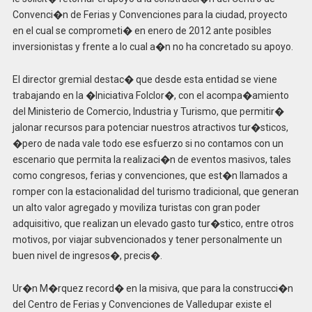
Convenci�n de Ferias y Convenciones para la ciudad, proyecto
en el cual se comprometi� en enero de 2012 ante posibles
inversionistas y frente a lo cual a�n no ha concretado su apoyo.
El director gremial destac� que desde esta entidad se viene
trabajando en la �Iniciativa Folclor�, con el acompa�amiento
del Ministerio de Comercio, Industria y Turismo, que permitir�
jalonar recursos para potenciar nuestros atractivos tur�sticos,
�pero de nada vale todo ese esfuerzo si no contamos con un
escenario que permita la realizaci�n de eventos masivos, tales
como congresos, ferias y convenciones, que est�n llamados a
romper con la estacionalidad del turismo tradicional, que generan
un alto valor agregado y moviliza turistas con gran poder
adquisitivo, que realizan un elevado gasto tur�stico, entre otros
motivos, por viajar subvencionados y tener personalmente un
buen nivel de ingresos�, precis�.
Ur�n M�rquez record� en la misiva, que para la construcci�n
del Centro de Ferias y Convenciones de Valledupar existe el