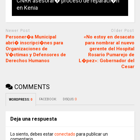
CNRR asesorar� proceso de reparaci�n
en Kenia
Newer Post
Older Post
Personer�a Municipal
«No estoy en desacato
abri� inscripci�nes para
para nombrar al nuevo
Organizaciones de
gerente del Hospital
V�ctimas y Defensores de
Rosario Pumarejo de
Derechos Humanos
L�pez»: Gobernador del
Cesar
COMMENTS
FACEBOOK:
DISQUS:
0
WORDPRESS:
0
Deja una respuesta
Lo siento, debes estar
conectado
para publicar un
comentario.