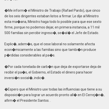
�Me inform� el Ministro de Trabajo (Rafael Pardo), que cinco
de los seis dirigentes estaban listos a firmar. Le dije al Ministro
esta ma�ana, Ministro haga todo lo posible para que ese sexto
firme, porque no podemos dejar, en primera instancia, a 11 mil
500 familias sin percibir ingreso�, se�al� el Jefe de Estado.
Explic�, adem�s, que el cese laboral no solamente afecta
econ�micamente a las familias sino que tambi�n produce
p�rdidas considerables al pa�s.
�Por cada tonelada de carb�n que deja de exportarse deja de
recibir el pa�s, el Gobierno, el Estado el dinero para hacer
inversi�n social�, indic�.
�Espero que el Ministro use todas las influencias que tiene a su
disposici�n para lograr un acuerdo pronto all� en El Cerrej�n�,
afirm� el Presidente Santos. .