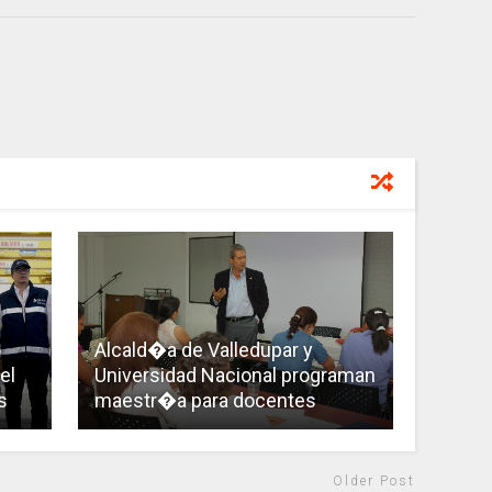
o
Alcald�a de Valledupar y
el
Universidad Nacional programan
s
maestr�a para docentes
Older Post