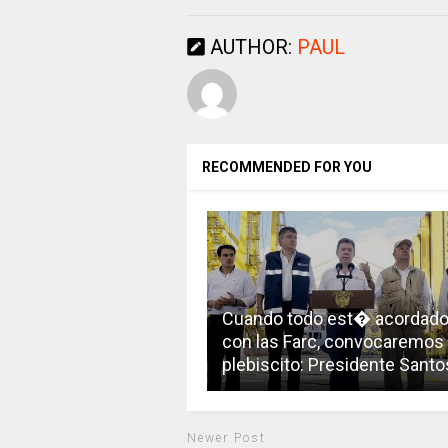
AUTHOR:
PAUL
RECOMMENDED FOR YOU
Cuando todo est� acordad
con las Farc, convocaremos 
plebiscito: Presidente Santo
Newer Post