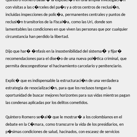
Quintero Romero basar� la exposici�n en una amplia investigaci�n
con visitas a las c�rceles del pa�s y a otros centros de reclusi�n,
incluidas inspecciones de polic�a, permanentes centrales y puntos de
reclusi�n transitorios de la Fiscal�a, como las Uri, donde son
lamentables las condiciones en que viven las personas que por cualquier
circunstancia han perdido la libertad.
�
Dijo que har� �nfasis en la insostenibilidad del sistema
y fijar�
recomendaciones para el dise�o de una nueva pol�tica criminal, que
permita descongestionar el hacinamiento carcelario y penitenciario.
Explic� que es indispensable la estructuraci�n de una verdadera
estrategia de resocializaci�n, para que los reclusos tengan la
oportunidad de buscar mejores horizontes para sus vidas mientras pagan
las condenas aplicadas por los delitos cometidos.
Quintero Romero se�al� que le mostrar� a los colombianos en el
debate en la C�mara, como transcurre la vida de los presidiarios, en
p�simas condiciones de salud, hacinados, con escasez de servicios