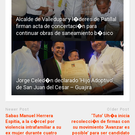
Alcalde de Valledupar y l�deres de Patillal
firman acta de concertaci�n para
continuar obras de saneamiento b�sico
Jorge Celed�n declarado ‘Hijo Adoptivo’
de San Juan del Cesar – Guajira
Newer Post
Older Post
Sabas Manuel Herrera
‘Tuto’ Uh�a inicia
Espitia, a la c�rcel por
recolecci�n de firmas con
violencia intrafamiliar a su
su movimiento ‘Avanzar es
ex mujer durante cuatro
posible’ para ser candidato