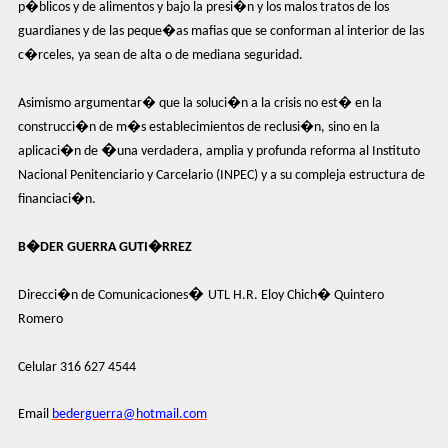
p�blicos y de alimentos y bajo la presi�n y los malos tratos de los
guardianes y de las peque�as mafias que se conforman al interior de las
c�rceles, ya sean de alta o de mediana seguridad.
Asimismo argumentar� que la soluci�n a la crisis no est� en la
construcci�n de m�s establecimientos de reclusi�n, sino en la
�
aplicaci�n de
una verdadera, amplia y profunda reforma al Instituto
Nacional Penitenciario y Carcelario (INPEC) y a su compleja estructura de
financiaci�n.
B�DER GUERRA GUTI�RREZ
�
Direcci�n de Comunicaciones
UTL H.R. Eloy Chich� Quintero
Romero
Celular 316 627 4544
Email
bederguerra@hotmail.com