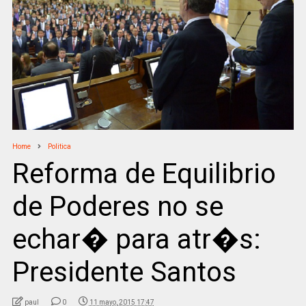
Home
Politica
Reforma de Equilibrio
de Poderes no se
echar� para atr�s:
Presidente Santos
paul
0
11 mayo, 2015 17:47