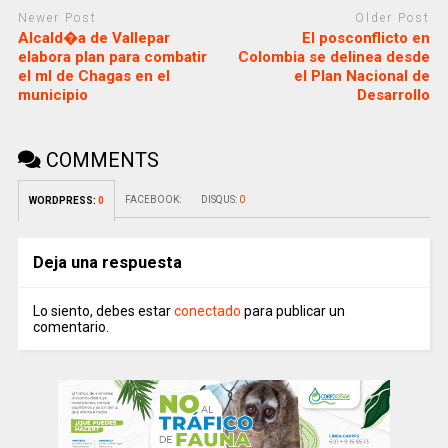
Newer Post
Older Post
Alcald�a de Vallepar
El posconflicto en
elabora plan para combatir
Colombia se delinea desde
el ml de Chagas en el
el Plan Nacional de
municipio
Desarrollo
COMMENTS
FACEBOOK:
DISQUS:
0
WORDPRESS:
0
Deja una respuesta
Lo siento, debes estar
conectado
para publicar un
comentario.