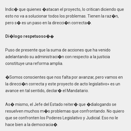
Indic� que quienes �atacan el proyecto, lo critican diciendo que
esto no va a solucionar todos los problemas. Tienen la raz�n,
pero s� es un paso en la direcci�n correcta�.
Di�logo respetuoso�
�
Puso de presente que la suma de acciones que ha venido
adelantando su administraci�n con respecto a la justicia
constituye una reforma amplia.
�Somos conscientes que nos falta por avanzar, pero vamos en
la direcci�n correcta y este proyecto de acto legislativo» es un
avance en tal sentido, declar� el Mandatario.
As� mismo, el Jefe del Estado reiter� que �dialogando se
resuelven muchos m�s problemas que confrontando. No quiero
que se confronten los Poderes Legislativo y Judicial. Eso no le
hace bien a la democracia�.