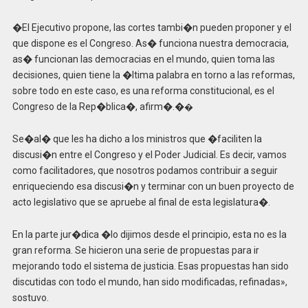
�El Ejecutivo propone, las cortes tambi�n pueden proponer y el
que dispone es el Congreso. As� funciona nuestra democracia,
as� funcionan las democracias en el mundo, quien toma las
decisiones, quien tiene la �ltima palabra en torno a las reformas,
sobre todo en este caso, es una reforma constitucional, es el
Congreso de la Rep�blica�, afirm�.�
�
Se�al� que les ha dicho a los ministros que �faciliten la
discusi�n entre el Congreso y el Poder Judicial. Es decir, vamos
como facilitadores, que nosotros podamos contribuir a seguir
enriqueciendo esa discusi�n y terminar con un buen proyecto de
acto legislativo que se apruebe al final de esta legislatura�.
En la parte jur�dica �lo dijimos desde el principio, esta no es la
gran reforma. Se hicieron una serie de propuestas para ir
mejorando todo el sistema de justicia. Esas propuestas han sido
discutidas con todo el mundo, han sido modificadas, refinadas»,
sostuvo.