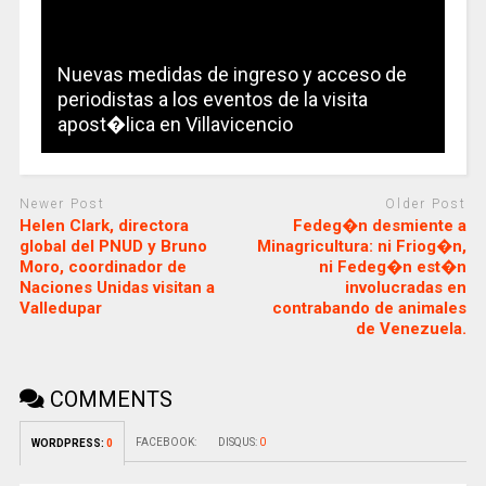
Nuevas medidas de ingreso y acceso de
periodistas a los eventos de la visita
apost�lica en Villavicencio
Newer Post
Older Post
Helen Clark, directora
Fedeg�n desmiente a
global del PNUD y Bruno
Minagricultura: ni Friog�n,
Moro, coordinador de
ni Fedeg�n est�n
Naciones Unidas visitan a
involucradas en
Valledupar
contrabando de animales
de Venezuela.
COMMENTS
FACEBOOK:
DISQUS:
0
WORDPRESS:
0