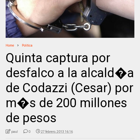
Home
Politica
Quinta captura por
desfalco a la alcald�a
de Codazzi (Cesar) por
m�s de 200 millones
de pesos
paul
0
27 febrero, 2013 16:16