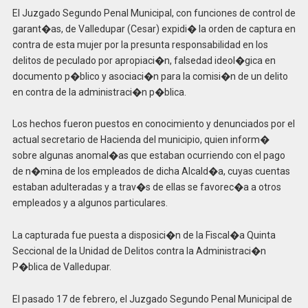
El Juzgado Segundo Penal Municipal, con funciones de control de
garant�as, de Valledupar (Cesar) expidi� la orden de captura en
contra de esta mujer por la presunta responsabilidad en los
delitos de peculado por apropiaci�n, falsedad ideol�gica en
documento p�blico y asociaci�n para la comisi�n de un delito
en contra de la administraci�n p�blica.
Los hechos fueron puestos en conocimiento y denunciados por el
actual secretario de Hacienda del municipio, quien inform�
sobre algunas anomal�as que estaban ocurriendo con el pago
de n�mina de los empleados de dicha Alcald�a, cuyas cuentas
estaban adulteradas y a trav�s de ellas se favorec�a a otros
empleados y a algunos particulares.
La capturada fue puesta a disposici�n de la Fiscal�a Quinta
Seccional de la Unidad de Delitos contra la Administraci�n
P�blica de Valledupar.
El pasado 17 de febrero, el Juzgado Segundo Penal Municipal de