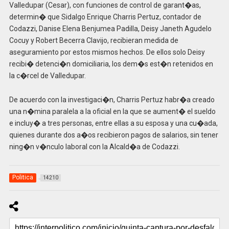
Valledupar (Cesar), con funciones de control de garant�as,
determin� que Sidalgo Enrique Charris Pertuz, contador de
Codazzi, Danise Elena Benjumea Padilla, Deisy Janeth Agudelo
Cocuy y Robert Becerra Clavijo, recibieran medida de
aseguramiento por estos mismos hechos. De ellos solo Deisy
recibi� detenci�n domiciliaria, los dem�s est�n retenidos en
la c�rcel de Valledupar.
De acuerdo con la investigaci�n, Charris Pertuz habr�a creado
una n�mina paralela a la oficial en la que se aument� el sueldo
e incluy� a tres personas, entre ellas a su esposa y una cu�ada,
quienes durante dos a�os recibieron pagos de salarios, sin tener
ning�n v�nculo laboral con la Alcald�a de Codazzi.
Politica
14210