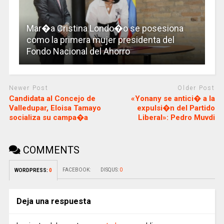
Mar�a Cristina Londo�o se posesiona
como la primera mujer presidenta del
Fondo Nacional del Ahorro
Newer Post
Older Post
Candidata al Concejo de
«Yonany se antici� a la
Valledupar, Eloisa Tamayo
expulsi�n del Partido
socializa su campa�a
Liberal»: Pedro Muvdi
COMMENTS
FACEBOOK:
DISQUS:
0
WORDPRESS:
0
Deja una respuesta