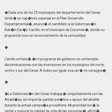
�Cada uno de los 25 municipios del departamento del Cesar,
tendr� un cap�tulo especial en el Plan Desarrollo
Departamental�, anunci� el candidato a la Gobernaci�n
Rub�n Dar�o Carrillo, en el municipio de Curuman�, donde su
propuesta tuvo un reconocimiento de la comunidad.
�
Carrillo enfatiz� �mi programa de gobierno no contempla
discriminaciones con las inversiones en los municipios del norte,
centro y sur del Cesar. A todos por igual, esa ser� mi consigna�.
�
�La Gobernaci�n del Cesar trabajar� conjuntamente con las
Alcald�as, sin importar partido pol�tico o apoyo del alcalde
durante la actual campa�a proselitista. Mi prioridad ser� la
gente y mejorar la calidad de vida de las personas�, afirm�