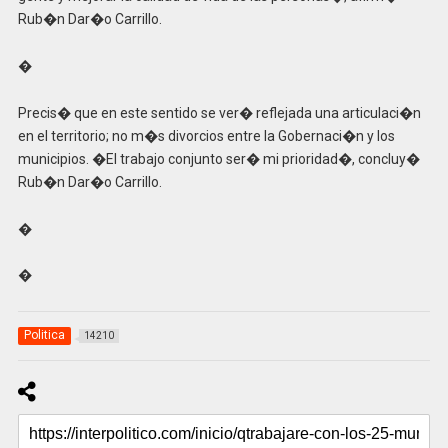
Rub�n Dar�o Carrillo.
�
Precis� que en este sentido se ver� reflejada una articulaci�n
en el territorio; no m�s divorcios entre la Gobernaci�n y los
municipios. �El trabajo conjunto ser� mi prioridad�, concluy�
Rub�n Dar�o Carrillo.
�
�
Politica
14210