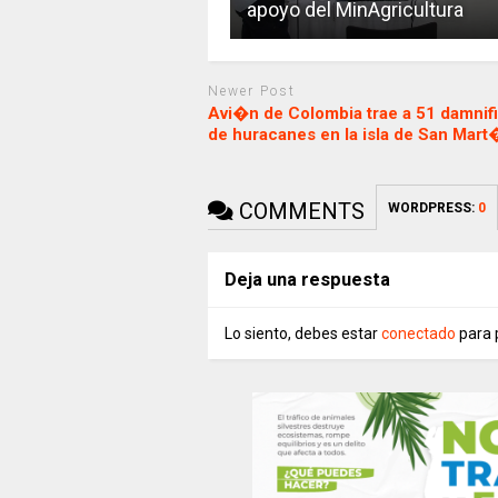
apoyo del MinAgricultura
Newer Post
Avi�n de Colombia trae a 51 damnif
de huracanes en la isla de San Mart
COMMENTS
WORDPRESS:
0
Deja una respuesta
Lo siento, debes estar
conectado
para 