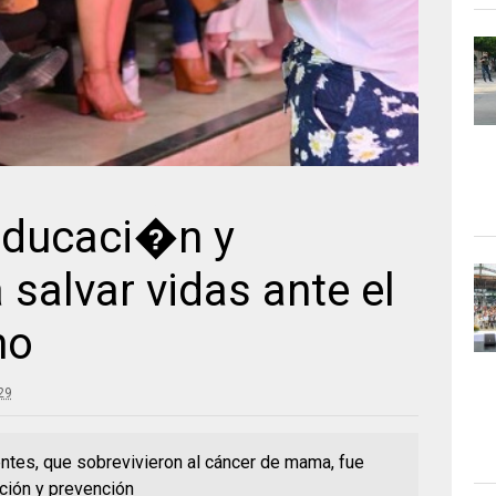
educaci�n y
 salvar vidas ante el
no
29
entes, que sobrevivieron al cáncer de mama, fue
ción y prevención