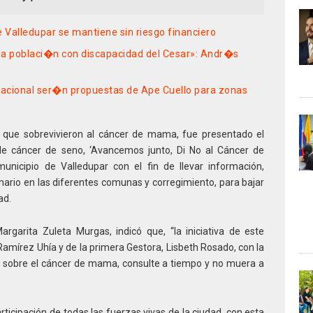
Valledupar se mantiene sin riesgo financiero
la poblaci�n con discapacidad del Cesar»: Andr�s
bitacional ser�n propuestas de Ape Cuello para zonas
, que sobrevivieron al cáncer de mama, fue presentado el
e cáncer de seno, ‘Avancemos junto, Di No al Cáncer de
unicipio de Valledupar con el fin de llevar información,
rio en las diferentes comunas y corregimiento, para bajar
ad.
argarita Zuleta Murgas, indicó que, “la iniciativa de este
amírez Uhía y de la primera Gestora, Lisbeth Rosado, con la
 sobre el cáncer de mama, consulte a tiempo y no muera a
ticipación de todas las fuerzas vivas de la ciudad, con esta