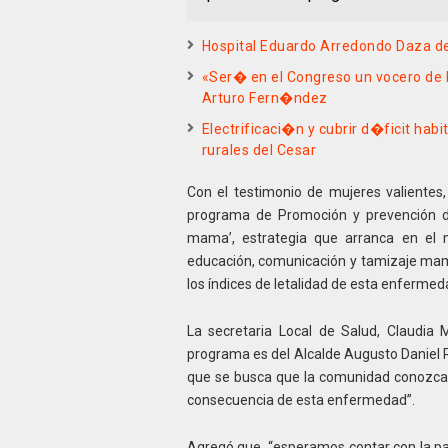
Hospital Eduardo Arredondo Daza de 
«Ser� en el Congreso un vocero de 
Arturo Fern�ndez
Electrificaci�n y cubrir d�ficit ha
rurales del Cesar
Con el testimonio de mujeres valientes
programa de Promoción y prevención d
mama’, estrategia que arranca en el m
educación, comunicación y tamizaje mama
los índices de letalidad de esta enfermed
La secretaria Local de Salud, Claudia M
programa es del Alcalde Augusto Daniel R
que se busca que la comunidad conozca
consecuencia de esta enfermedad”.
Agregó que, “esperamos contar con la par