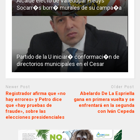
Alcalde electo de Valledupar Fredys
Socarr�s borr� murales de su campa�a
Partido de la U iniciar� conformaci�n de
directorios municipales en el Cesar
Newer Post
Older Post
Registrador afirma que «no
Abelardo De La Espriella
hay errores» y Petro dice
gana en primera vuelta y se
que «hay pruebas de
enfrentará en la segunda
fraude», sobre las
con Iván Cepeda
elecciones presidenciales