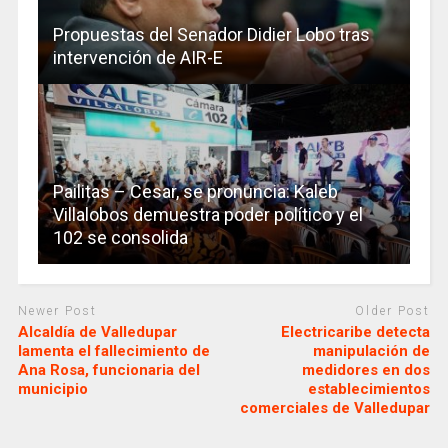
Propuestas del Senador Didier Lobo tras
intervención de AIR-E
Pailitas – Cesar, se pronuncia: Kaleb
Villalobos demuestra poder político y el
102 se consolida
Newer Post
Older Post
Alcaldía de Valledupar
Electricaribe detecta
lamenta el fallecimiento de
manipulación de
Ana Rosa, funcionaria del
medidores en dos
municipio
establecimientos
comerciales de Valledupar