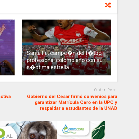
Santa Fe, campe�n del f�tbol
profesional colombiano con su
s�ptima estrella
Older Post
ctiva
Gobierno del Cesar firmó convenios para
garantizar Matrícula Cero en la UPC y
respaldar a estudiantes de la UNAD