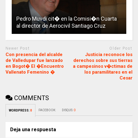
Pedro Muvdi cit� en la Comisi�n Cuarta
al director de Aerocivil Santiago Cruz
Newer Post
Older Post
Con presencia del alcalde
Justicia reconoce los
de Valledupar fue lanzado
derechos sobre sus tierras
en Bogot� El �Encuentro
a campesinos v�ctimas de
Vallenato Femenino �
los paramilitares en el
Cesar
COMMENTS
FACEBOOK:
DISQUS:
0
WORDPRESS:
0
Deja una respuesta