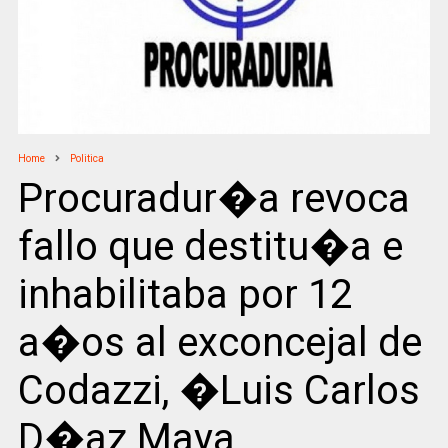
Home
Politica
Procuradur�a revoca
fallo que destitu�a e
inhabilitaba por 12
a�os al exconcejal de
Codazzi, �Luis Carlos
D�az Maya