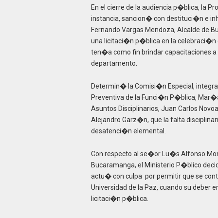
En el cierre de la audiencia p�blica, la 
instancia, sancion� con destituci�n e in
Fernando Vargas Mendoza, Alcalde de Bu
una licitaci�n p�blica en la celebraci�n
ten�a como fin brindar capacitaciones a 
departamento.
Determin� la Comisi�n Especial, integrad
Preventiva de la Funci�n P�blica, Mar�
Asuntos Disciplinarios, Juan Carlos Nov
Alejandro Garz�n, que la falta discipli
desatenci�n elemental.
Con respecto al se�or Lu�s Alfonso Mont
Bucaramanga, el Ministerio P�blico decid
actu� con culpa por permitir que se cont
Universidad de la Paz, cuando su deber er
licitaci�n p�blica.