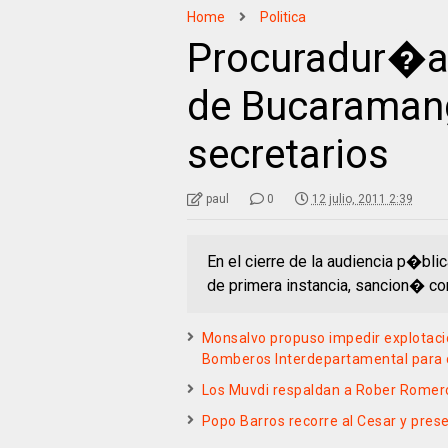
Home
Politica
Procuradur�a 
de Bucaramang
secretarios
paul
0
12 julio, 2011 2:39
En el cierre de la audiencia p�bli
de primera instancia, sancion� con
Monsalvo propuso impedir explotaci
Bomberos Interdepartamental para c
Los Muvdi respaldan a Rober Romero 
Popo Barros recorre al Cesar y pres