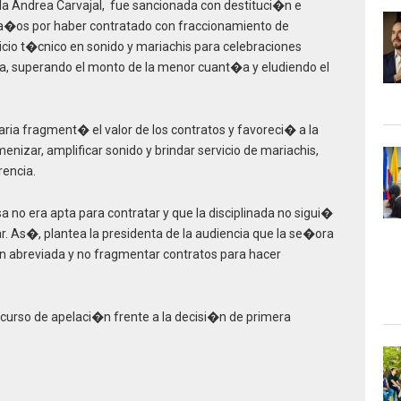
ola Andrea Carvajal, fue sancionada con destituci�n e
2 a�os por haber contratado con fraccionamiento de
vicio t�cnico en sonido y mariachis para celebraciones
, superando el monto de la menor cuant�a y eludiendo el
ria fragment� el valor de los contratos y favoreci� a la
zar, amplificar sonido y brindar servicio de mariachis,
rencia.
no era apta para contratar y que la disciplinada no sigui�
r. As�, plantea la presidenta de la audiencia que la se�ora
n abreviada y no fragmentar contratos para hacer
ecurso de apelaci�n frente a la decisi�n de primera