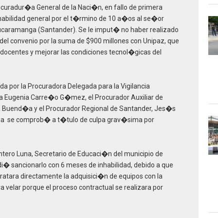
Procuradur�a General de la Naci�n, en fallo de primera
habilidad general por el t�rmino de 10 a�os al se�or
caramanga (Santander). Se le imput� no haber realizado
 del convenio por la suma de $900 millones con Unipaz, que
docentes y mejorar las condiciones tecnol�gicas del
a por la Procuradora Delegada para la Vigilancia
a Eugenia Carre�o G�mez, el Procurador Auxiliar de
oa Buend�a y el Procurador Regional de Santander, Jes�s
naria se comprob� a t�tulo de culpa grav�sima por
ero Luna, Secretario de Educaci�n del municipio de
i� sancionarlo con 6 meses de inhabilidad, debido a que
ratara directamente la adquisici�n de equipos con la
a velar porque el proceso contractual se realizara por