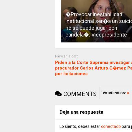
�Provocar inestabilidad
institucional ser�a un suicid
no se puede jugar con
candela�: Vicepresidente
Newer Post
Piden a la Corte Suprema investigar 
procurador Carlos Arturo G�mez Pa
por licitaciones
COMMENTS
WORDPRESS:
0
Deja una respuesta
Lo siento, debes estar
conectado
para 