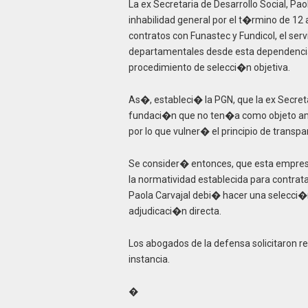
La ex Secretaria de Desarrollo Social, Pa
inhabilidad general por el t�rmino de 1
contratos con Funastec y Fundicol, el ser
departamentales desde esta dependencia
procedimiento de selecci�n objetiva.
As�, estableci� la PGN, que la ex Secreta
fundaci�n que no ten�a como objeto ameni
por lo que vulner� el principio de transpa
Se consider� entonces, que esta empresa 
la normatividad establecida para contrata
Paola Carvajal debi� hacer una selecci�
adjudicaci�n directa.
Los abogados de la defensa solicitaron r
instancia.
�