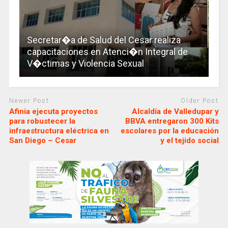
Secretar�a de Salud del Cesar realiza
capacitaciones en Atenci�n Integral de
V�ctimas y Violencia Sexual
Newer Post
Older Post
Afinia ejecuta proyectos
Alcaldía de Valledupar y
para robustecer la
BBVA entregaron 300 Kits
infraestructura eléctrica en
escolares por la educación
San Diego – Cesar
y el tejido social