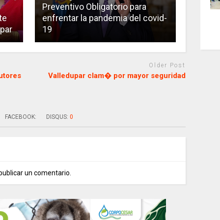
Preventivo Obligatorio para
te
enfrentar la pandemia del covid-
upar
19
Older Post
utores
Valledupar clam� por mayor seguridad
FACEBOOK:
DISQUS:
0
publicar un comentario.