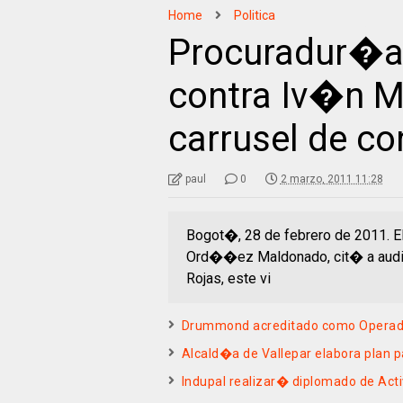
Home
Politica
Procuradur�a
contra Iv�n M
carrusel de c
paul
0
2 marzo, 2011 11:28
Bogot�, 28 de febrero de 2011. El
Ord��ez Maldonado, cit� a audi
Rojas, este vi
Drummond acreditado como Operad
Alcald�a de Vallepar elabora plan p
Indupal realizar� diplomado de Acti