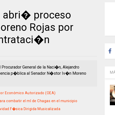
 abri� proceso
oreno Rojas por
ontrataci�n
 Procurador General de la Naci�n, Alejandro
MÁ
encia p�blica al Senador N�stor Iv�n Moreno
or Económico Autorizado (OEA)
ara combatir el ml de Chagas en el municipio
vidad F�sica Dirigida Musicalizada