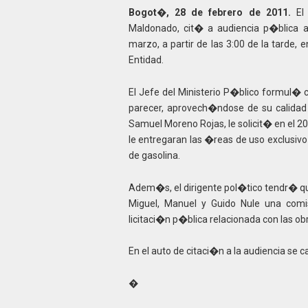
Bogot�, 28 de febrero de 2011.
El 
Maldonado, cit� a audiencia p�blica 
marzo, a partir de las 3:00 de la tarde, e
Entidad.
El Jefe del Ministerio P�blico formul� 
parecer, aprovech�ndose de su calida
Samuel Moreno Rojas, le solicit� en el 20
le entregaran las �reas de uso exclusivo
de gasolina.
Adem�s, el dirigente pol�tico tendr� que
Miguel, Manuel y Guido Nule una comi
licitaci�n p�blica relacionada con las obra
En el auto de citaci�n a la audiencia se c
�