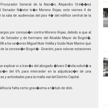
Procurador General de la Naci�n, Alejandro Ord��ez
al Senador N�stor Iv�n Moreno Rojas, este viernes 4 de
n la sala de audiencias del piso 4� del edificio central de la
cargos por concusi�n contra Moreno Rojas, debido a que al
d de Senador y de hermano del Alcalde Mayor de Bogot�,
08 a los se�ores Miguel Nule Velilla y Guido Nule Marino que
 de la concesi�n Bogot�- Girardot, para colocar estaciones
 explicar si a trav�s del abogado �lvaro D�vila solicit� a
si�n del 6% para interceder en la adjudicaci�n de una
s y actividades para la malla vial del Distrito Capital.
alifica la falta como grav�sima a t�tulo de dolo.