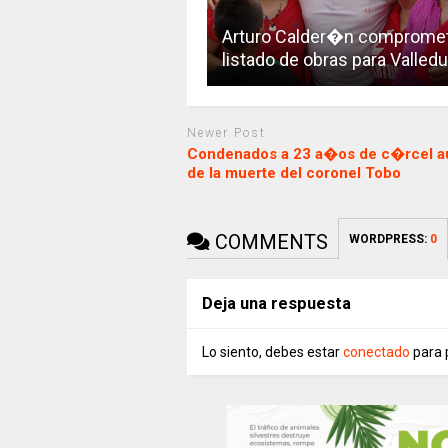
Arturo Calder�n comprome
listado de obras para Valled
Newer Post
Condenados a 23 a�os de c�rcel a
de la muerte del coronel Tobo
COMMENTS
WORDPRESS:
0
Deja una respuesta
Lo siento, debes estar
conectado
para 