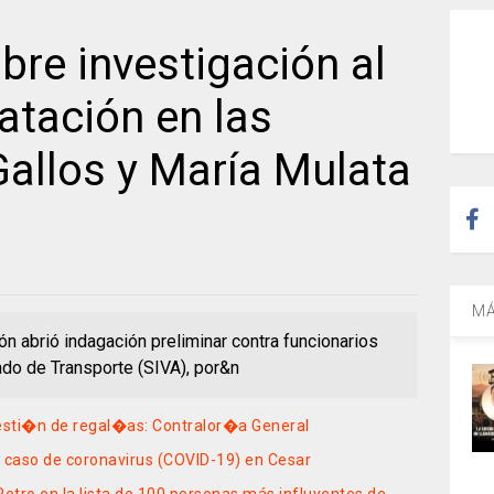
bre investigación al
atación en las
Gallos y María Mulata
MÁ
ón abrió indagación preliminar contra funcionarios
ado de Transporte (SIVA), por&n
 gesti�n de regal�as: Contralor�a General
o caso de coronavirus (COVID-19) en Cesar