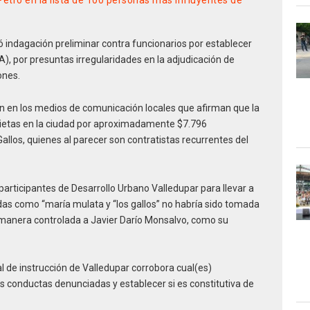
Petro en la lista de 100 personas más influyentes de
ó indagación preliminar contra funcionarios por establecer
), por presuntas irregularidades en la adjudicación de
iones.
ción en los medios de comunicación locales que afirman que la
glorietas en la ciudad por aproximadamente $7.796
allos, quienes al parecer son contratistas recurrentes del
 participantes de Desarrollo Urbano Valledupar para llevar a
das como “maría mulata y “los gallos” no habría sido tomada
e manera controlada a Javier Darío Monsalvo, como su
l de instrucción de Valledupar corrobora cual(es)
as conductas denunciadas y establecer si es constitutiva de