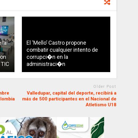
 la
El ‘Mello’ Castro propone
combatir cualquier intento de
son
corrupci�n en la
 TIC
administraci�n
Older Post
mbre
Valledupar, capital del deporte, recibirá a
olombia
más de 500 participantes en el Nacional de
Atletismo U18