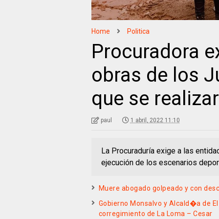
Home
Politica
Procuradora ex
obras de los J
que se realiza
paul
1 abril, 2022 11:10
La Procuraduría exige a las entida
ejecución de los escenarios depor
Muere abogado golpeado y con descar
Gobierno Monsalvo y Alcald�a de El
corregimiento de La Loma – Cesar