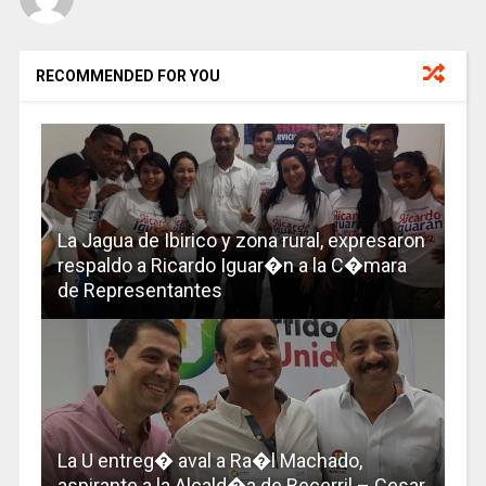
RECOMMENDED FOR YOU
La Jagua de Ibirico y zona rural, expresaron
respaldo a Ricardo Iguar�n a la C�mara
de Representantes
La U entreg� aval a Ra�l Machado,
aspirante a la Alcald�a de Becerril – Cesar