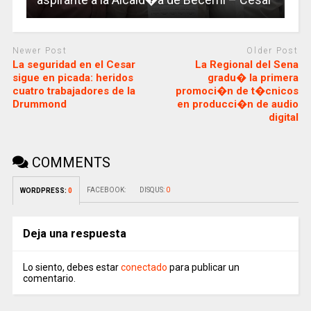
Newer Post
Older Post
La seguridad en el Cesar
La Regional del Sena
sigue en picada: heridos
gradu� la primera
cuatro trabajadores de la
promoci�n de t�cnicos
Drummond
en producci�n de audio
digital
COMMENTS
FACEBOOK:
DISQUS:
0
WORDPRESS:
0
Deja una respuesta
Lo siento, debes estar
conectado
para publicar un
comentario.