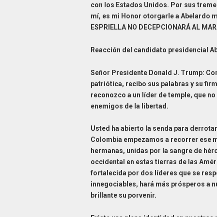
con los Estados Unidos. Por sus tremen
mí, es mi Honor otorgarle a Abelardo 
ESPRIELLA NO DECEPCIONARÁ AL MAR
Reacción del candidato presidencial Ab
Señor Presidente Donald J. Trump: Con l
patriótica, recibo sus palabras y su fi
reconozco a un líder de temple, que no
enemigos de la libertad.
Usted ha abierto la senda para derrotar
Colombia empezamos a recorrer ese m
hermanas, unidas por la sangre de héro
occidental en estas tierras de las Amé
fortalecida por dos líderes que se res
innegociables, hará más prósperos a 
brillante su porvenir.