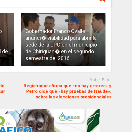
o
Gobernador Franco Ovalle
anunci� viabilidad para abrir la
sede de la UPC en el municipio
l de
de Chiriguan� en el segundo
semestre del 2016
Older Post
de
Registrador afirma que «no hay errores» y
sar
Petro dice que «hay pruebas de fraude»,
sobre las elecciones presidenciales