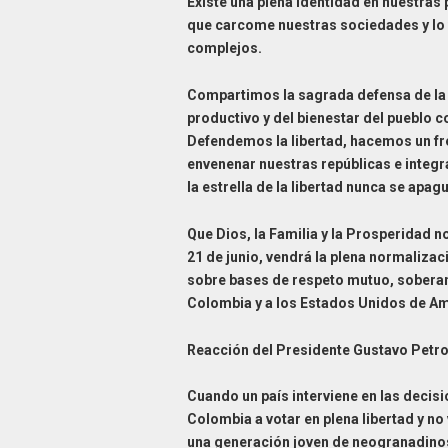
Existe una plena identidad en nuestras 
que carcome nuestras sociedades y lo 
complejos.
Compartimos la sagrada defensa de la p
productivo y del bienestar del pueblo 
Defendemos la libertad, hacemos un f
envenenar nuestras repúblicas e integr
la estrella de la libertad nunca se apag
Que Dios, la Familia y la Prosperidad n
21 de junio, vendrá la plena normaliza
sobre bases de respeto mutuo, soberan
Colombia y a los Estados Unidos de Amé
Reacción del Presidente Gustavo Petro
Cuando un país interviene en las decisio
Colombia a votar en plena libertad y no
una generación joven de neogranadinos 