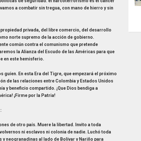
políticas de seguridad: el narcoterrorismo es el cáncer
vamos a combatir sin tregua, con mano de hierro y sin
ropiedad privada, del libre comercio, del desarrollo
como norte supremo de la acción de gobierno.
rente común contra el comunismo que pretende
aremos la Alianza del Escudo de las Américas para que
ue en este hemisferio.
os guíen. En esta Era del Tigre, que empezará el próximo
ción de las relaciones entre Colombia y Estados Unidos
ía y beneficio compartido. ¡Que Dios bendiga a
rica! ¡Firme por la Patria!
:
nes de otro país. Muere la libertad. Invito a toda
 volvernos ni esclavos ni colonia de nadie. Luchó toda
y neogranadinas al lado de Bolívar y Nariño para