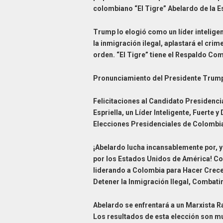
colombiano “El Tigre” Abelardo de la Esp
Trump lo elogió como un líder inteligen
la inmigración ilegal, aplastará el crim
orden. “El Tigre” tiene el Respaldo Co
Pronunciamiento del Presidente Trum
Felicitaciones al Candidato Presidenci
Espriella, un Líder Inteligente, Fuerte y
Elecciones Presidenciales de Colombi
¡Abelardo lucha incansablemente por, y 
por los Estados Unidos de América! Co
liderando a Colombia para Hacer Crec
Detener la Inmigración Ilegal, Combatir
Abelardo se enfrentará a un Marxista Ra
Los resultados de esta elección son mu