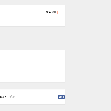
SEARCH
5,771
Likes
Like