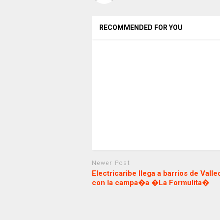
RECOMMENDED FOR YOU
Newer Post
Electricaribe llega a barrios de Vall
con la campa�a �La Formulita�