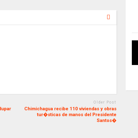
Older Post
edupar
Chimichagua recibe 110 viviendas y obras
tur�sticas de manos del Presidente
Santos�