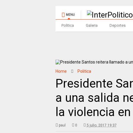
MENU
Politica
Galeria
Deportes
Home
Politica
Presidente San
a una salida n
la violencia e
paul
0
5 julio, 2017 19:37