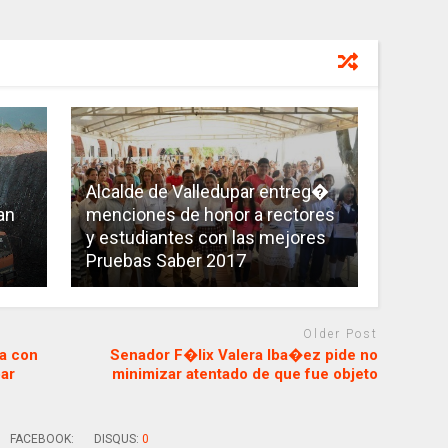
Alcalde de Valledupar entreg�
an
menciones de honor a rectores
y estudiantes con las mejores
Pruebas Saber 2017
Older Post
a con
Senador F�lix Valera Iba�ez pide no
par
minimizar atentado de que fue objeto
FACEBOOK:
DISQUS:
0