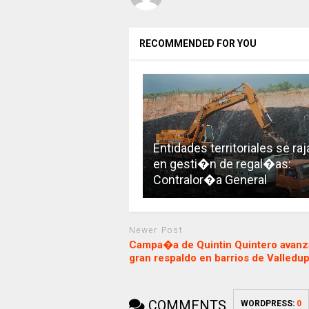
RECOMMENDED FOR YOU
Entidades territoriales se raj
en gesti�n de regal�as:
Contralor�a General
Newer Post
Campa�a de Quintin Quintero avanz
gran respaldo en barrios de Valledu
COMMENTS
WORDPRESS:
0