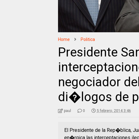
Home
Politica
Presidente Sa
interceptacion
negociador de
di�logos de 
paul
0
5 febrero, 2014 3:46
El Presidente de la Rep�blica, J
en�rgica las interceptaciones ile