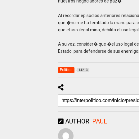
nuestros negociadores de paz�.
Al recordar episodios anteriores relacio
que �no me ha temblado la mano para comb
que el uso ilegal mina, debilita el uso lega
A su vez, consider� que �el uso legal de
Estado, para defenderse de sus enemig
Politica
14213
AUTHOR:
PAUL