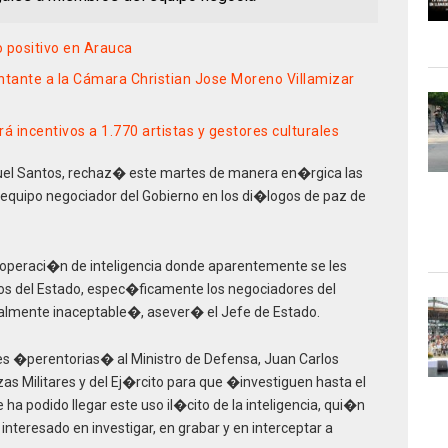
 positivo en Arauca
entante a la Cámara Christian Jose Moreno Villamizar
 incentivos a 1.770 artistas y gestores culturales
nuel Santos, rechaz� este martes de manera en�rgica las
 equipo negociador del Gobierno en los di�logos de paz de
operaci�n de inteligencia donde aparentemente se les
ios del Estado, espec�ficamente los negociadores del
talmente inaceptable�, asever� el Jefe de Estado.
nes �perentorias� al Ministro de Defensa, Juan Carlos
as Militares y del Ej�rcito para que �investiguen hasta el
a podido llegar este uso il�cito de la inteligencia, qui�n
nteresado en investigar, en grabar y en interceptar a