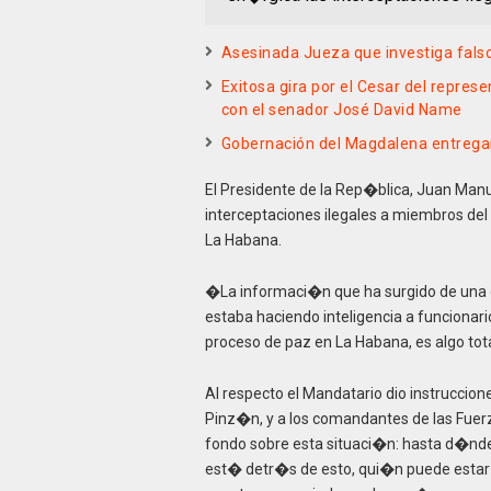
Asesinada Jueza que investiga falso
Exitosa gira por el Cesar del repres
con el senador José David Name
Gobernación del Magdalena entregará
El Presidente de la Rep�blica, Juan Ma
interceptaciones ilegales a miembros del
La Habana.
�La informaci�n que ha surgido de una 
estaba haciendo inteligencia a funcionar
proceso de paz en La Habana, es algo to
Al respecto el Mandatario dio instruccio
Pinz�n, y a los comandantes de las Fuerz
fondo sobre esta situaci�n: hasta d�nde h
est� detr�s de esto, qui�n puede estar i