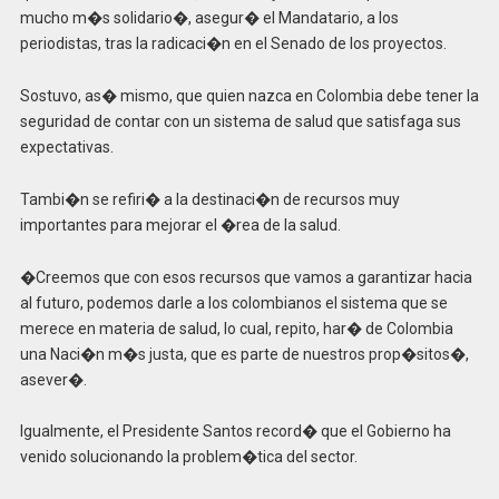
mucho m�s solidario�, asegur� el Mandatario, a los
periodistas, tras la radicaci�n en el Senado de los proyectos.
Sostuvo, as� mismo, que quien nazca en Colombia debe tener la
seguridad de contar con un sistema de salud que satisfaga sus
expectativas.
Tambi�n se refiri� a la destinaci�n de recursos muy
importantes para mejorar el �rea de la salud.
�Creemos que con esos recursos que vamos a garantizar hacia
al futuro, podemos darle a los colombianos el sistema que se
merece en materia de salud, lo cual, repito, har� de Colombia
una Naci�n m�s justa, que es parte de nuestros prop�sitos�,
asever�.
Igualmente, el Presidente Santos record� que el Gobierno ha
venido solucionando la problem�tica del sector.