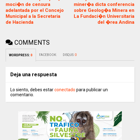
moci�n de censura
miner�a dicta conferencia
adelantada por el Concejo
sobre Geolog�a Minera en
Municipal a la Secretaria
La Fundaci�n Universitaria
de Hacienda
del �rea Andina
COMMENTS
FACEBOOK:
DISQUS:
0
WORDPRESS:
0
Deja una respuesta
Lo siento, debes estar
conectado
para publicar un
comentario.