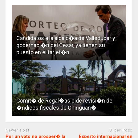
Candidatos a la alcald�a de Valledupar y
gobernaci�n del Cesar, ya tienen su
puesto en el tarjet�n
Comit� de Regal�as pide revisi�n de
�ndices fiscales de Chiriguan�
Newer Post
Older Post
Por un voto no prosper� la
Experto internacional en