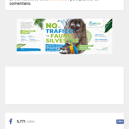
comentario.
5,771
Likes
Like