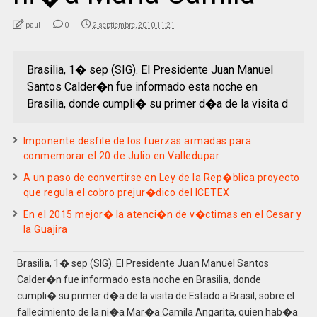
paul
0
2 septiembre, 2010 11:21
Brasilia, 1� sep (SIG). El Presidente Juan Manuel
Santos Calder�n fue informado esta noche en
Brasilia, donde cumpli� su primer d�a de la visita d
Imponente desfile de los fuerzas armadas para
conmemorar el 20 de Julio en Valledupar
A un paso de convertirse en Ley de la Rep�blica proyecto
que regula el cobro prejur�dico del ICETEX
En el 2015 mejor� la atenci�n de v�ctimas en el Cesar y
la Guajira
Brasilia, 1� sep (SIG). El Presidente Juan Manuel Santos
Calder�n fue informado esta noche en Brasilia, donde
cumpli� su primer d�a de la visita de Estado a Brasil, sobre el
fallecimiento de la ni�a Mar�a Camila Angarita, quien hab�a