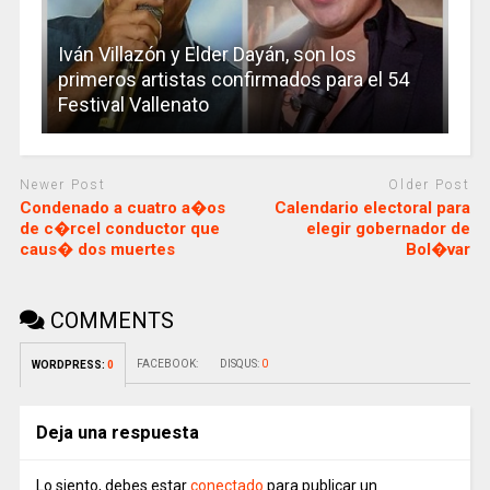
Iván Villazón y Elder Dayán, son los
primeros artistas confirmados para el 54
Festival Vallenato
Newer Post
Older Post
Condenado a cuatro a�os
Calendario electoral para
de c�rcel conductor que
elegir gobernador de
caus� dos muertes
Bol�var
COMMENTS
FACEBOOK:
DISQUS:
0
WORDPRESS:
0
Deja una respuesta
Lo siento, debes estar
conectado
para publicar un