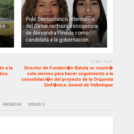
Polo Democrático Alternativo
 se
del Cesar rechaza escogencia
de Alexandra Pineda como
candidata a la gobernación
Older Post
o a la
Director de Fundaci�n Batuta se reunir�
tica
este viernes para hacer seguimiento a la
consolidaci�n del proyecto de la Orquesta
Sinf�nica Juvenil de Valledupar
FACEBOOK:
DISQUS:
0