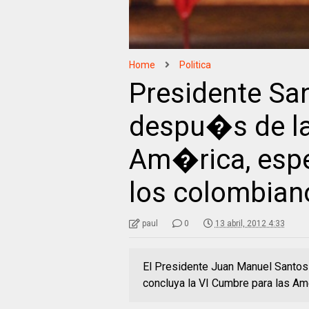
Home
Politica
Presidente Sa
despu�s de la
Am�rica, esp
los colombian
paul
0
13 abril, 2012 4:33
El Presidente Juan Manuel Santos 
concluya la VI Cumbre para las Am