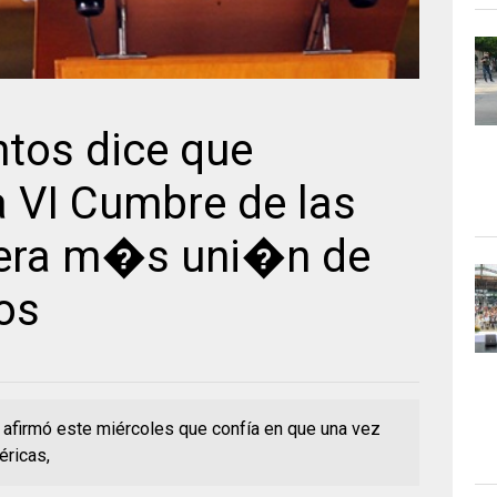
ntos dice que
 VI Cumbre de las
era m�s uni�n de
os
afirmó este miércoles que confía en que una vez
éricas,