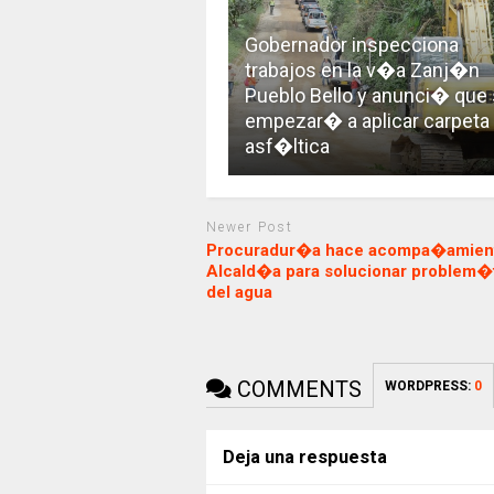
Gobernador inspecciona
trabajos en la v�a Zanj�n
Pueblo Bello y anunci� que
empezar� a aplicar carpeta
asf�ltica
Newer Post
Procuradur�a hace acompa�amient
Alcald�a para solucionar problem�
del agua
COMMENTS
WORDPRESS:
0
Deja una respuesta