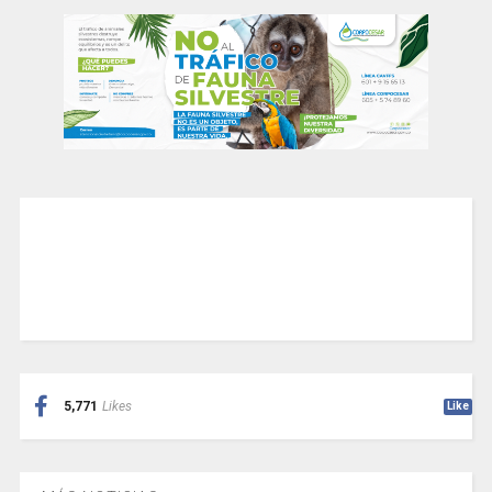
5,771
Likes
Like