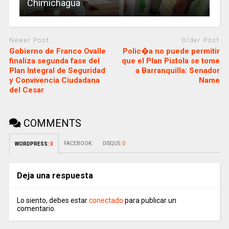
Chimichagua
Newer Post
Older Post
Gobierno de Franco Ovalle
Polic�a no puede permitir
finaliza segunda fase del
que el Plan Pistola se tome
Plan Integral de Seguridad
a Barranquilla: Senador
y Convivencia Ciudadana
Name
del Cesar
COMMENTS
FACEBOOK:
DISQUS:
0
WORDPRESS:
0
Deja una respuesta
Lo siento, debes estar
conectado
para publicar un
comentario.