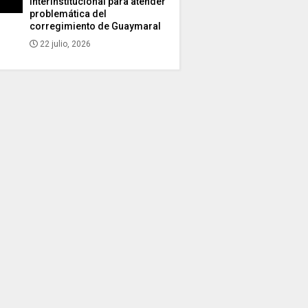
interinstitucional para atender
problemática del
corregimiento de Guaymaral
22 julio, 2026