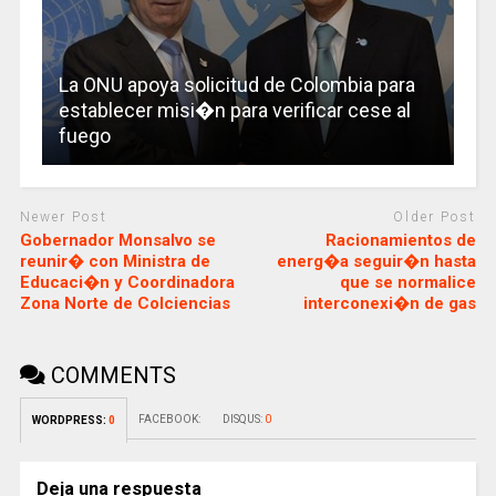
La ONU apoya solicitud de Colombia para
establecer misi�n para verificar cese al
fuego
Newer Post
Older Post
Gobernador Monsalvo se
Racionamientos de
reunir� con Ministra de
energ�a seguir�n hasta
Educaci�n y Coordinadora
que se normalice
Zona Norte de Colciencias
interconexi�n de gas
COMMENTS
FACEBOOK:
DISQUS:
0
WORDPRESS:
0
Deja una respuesta