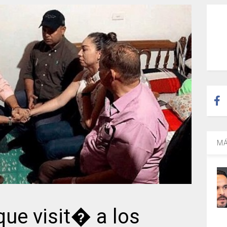
MÁ
ue visit� a los