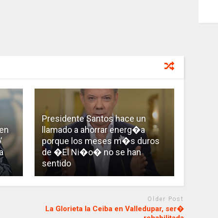
Presidente Santos hace un
 en
llamado a ahorrar energ�a
’
porque los meses m�s duros
a
de �El Ni�o� no se han
sentido
Older Post
La Glorieta la Ceiba en Valledupar, ser�