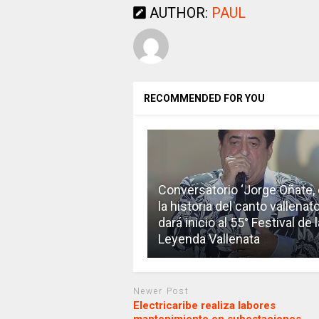
AUTHOR:
PAUL
RECOMMENDED FOR YOU
Conversatorio ‘Jorge Oñate,
la historia del canto vallenato
dará inicio al 55° Festival de l
Leyenda Vallenata
Newer Post
Electricaribe realiza labores