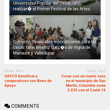
Universidad Popular del Cesar, UPC,
realizar� el Primer Festival de las Artes
Gobierno Ovalle abre inscripciones para las
casas taller Beatriz Garc�a de Vigna de
Manaure y Valledupar
Newer Post
Older Post
SAYCO beneficia a
Cesar con un nuevo caso
compositores con Bono de
en el municipio de San
Apoyo
Martín; Colombia suma
3.233 con el Covid-19
COMMENTS