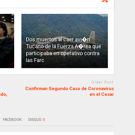
Dos muertos al caer avi�n
Tucano de la Fuerza A�rea que
participaba en operativo contra
las Farc
Older Post
Confirman Segundo Caso de Coronavirus
ndo,
en el Cesar
FACEBOOK:
DISQUS:
0