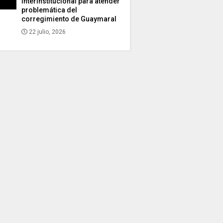
interinstitucional para atender
problemática del
corregimiento de Guaymaral
22 julio, 2026