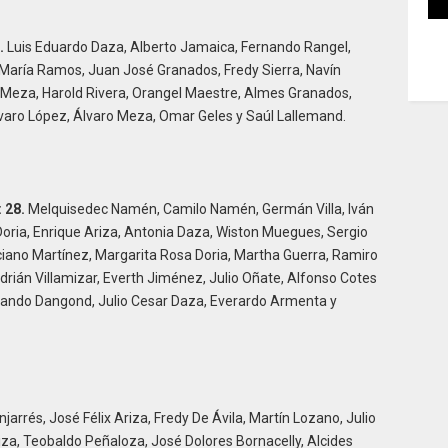
.
Luis Eduardo Daza, Alberto Jamaica, Fernando Rangel,
 María Ramos, Juan José Granados, Fredy Sierra, Navín
 Meza, Harold Rivera, Orangel Maestre, Almes Granados,
varo López, Álvaro Meza, Omar Geles y Saúl Lallemand.
 28.
Melquisedec Namén, Camilo Namén, Germán Villa, Iván
e Doria, Enrique Ariza, Antonia Daza, Wiston Muegues, Sergio
rciano Martínez, Margarita Rosa Doria, Martha Guerra, Ramiro
 Adrián Villamizar, Everth Jiménez, Julio Oñate, Alfonso Cotes
nando Dangond, Julio Cesar Daza, Everardo Armenta y
jarrés, José Félix Ariza, Fredy De Ávila, Martín Lozano, Julio
za, Teobaldo Peñaloza, José Dolores Bornacelly, Alcides