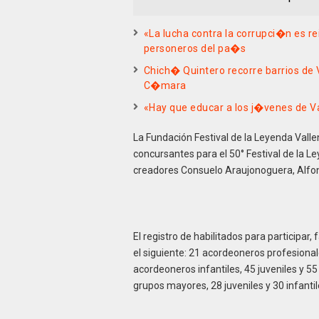
«La lucha contra la corrupci�n es r
personeros del pa�s
Chich� Quintero recorre barrios de
C�mara
«Hay que educar a los j�venes de Va
La Fundación Festival de la Leyenda Vallen
concursantes para el 50° Festival de la 
creadores Consuelo Araujonoguera, Alfon
El registro de habilitados para participar,
el siguiente: 21 acordeoneros profesiona
acordeoneros infantiles, 45 juveniles y 55
grupos mayores, 28 juveniles y 30 infantil