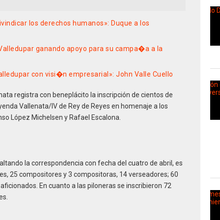
eivindicar los derechos humanos»: Duque a los
 Valledupar ganando apoyo para su campa�a a la
lledupar con visi�n empresarial»: John Valle Cuello
ata registra con beneplácito la inscripción de cientos de
Leyenda Vallenata/IV de Rey de Reyes en homenaje a los
so López Michelsen y Rafael Escalona.
 faltando la correspondencia con fecha del cuatro de abril, es
les, 25 compositores y 3 compositoras, 14 verseadores; 60
 aficionados. En cuanto a las piloneras se inscribieron 72
es.