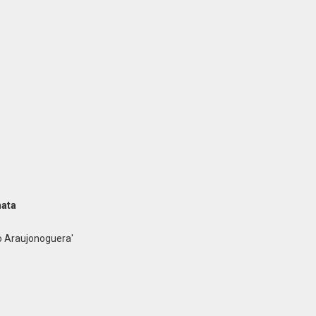
nata
o Araujonoguera'