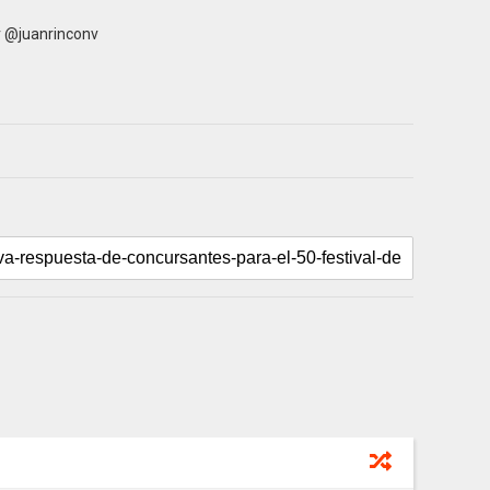
r @juanrinconv