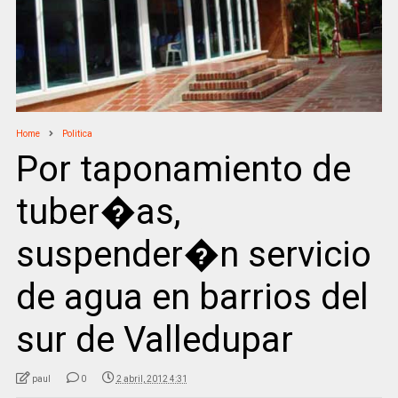
Home
Politica
Por taponamiento de
tuber�as,
suspender�n servicio
de agua en barrios del
sur de Valledupar
paul
0
2 abril, 2012 4:31