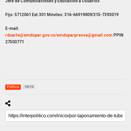
Jefe de Comunicaciones y Educación a Usuarios
Fijo: 5712061 Ext.301 Móviles: 316-66919009/315-7393019
E-mail:
rduarte@emdupar.gov.co/emduparprensa@gmail.com
PPIN
27503771
Politica
14210