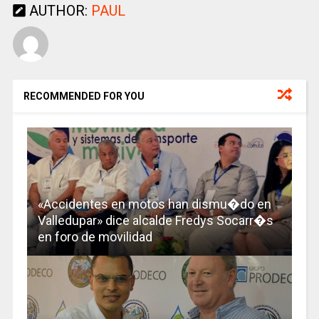
AUTHOR:
PAUL
RECOMMENDED FOR YOU
«Accidentes en motos han dismu�do en
Valledupar» dice alcalde Fredys Socarr�s
en foro de movilidad