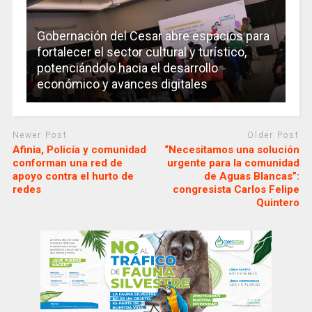
Gobernación del Cesar abre espacios para
fortalecer el sector cultural y turístico,
potenciándolo hacia el desarrollo
económico y avances digitales
Newer Post
Older Post
Afinia, Policía y comunidad
“Necesitamos una solución
conforman una red de
urgente para la comunidad
apoyo contra el hurto de
de Aguas Blancas”:
redes
congresista Carlos Felipe
Quintero