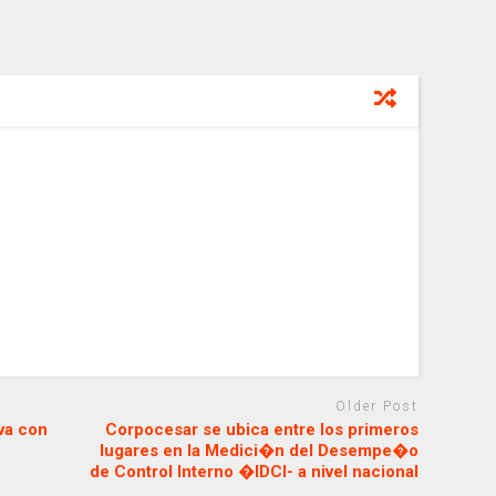
Older Post
va con
Corpocesar se ubica entre los primeros
lugares en la Medici�n del Desempe�o
de Control Interno �IDCI- a nivel nacional