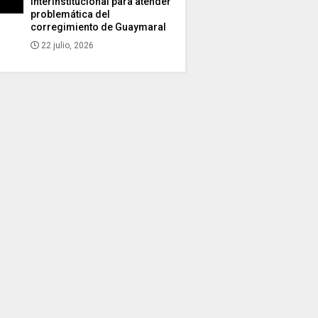
interinstitucional para atender
problemática del
corregimiento de Guaymaral
22 julio, 2026