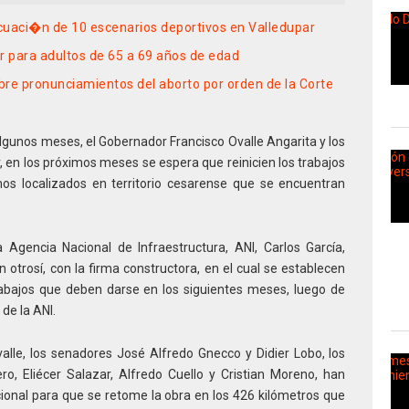
cuaci�n de 10 escenarios deportivos en Valledupar
r para adultos de 65 a 69 años de edad
obre pronunciamientos del aborto por orden de la Corte
lgunos meses, el Gobernador Francisco Ovalle Angarita y los
 en los próximos meses se espera que reinicien los trabajos
amos localizados en territorio cesarense que se encuentran
 Agencia Nacional de Infraestructura, ANI, Carlos García,
 otrosí, con la firma constructora, en el cual se establecen
trabajos que deben darse en los siguientes meses, luego de
de la ANI.
lle, los senadores José Alfredo Gnecco y Didier Lobo, los
o, Eliécer Salazar, Alfredo Cuello y Cristian Moreno, han
ional para que se retome la obra en los 426 kilómetros que