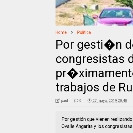
Home
Politica
Por gesti�n d
congresistas d
pr�ximamente 
trabajos de Rut
paul
0
27 mayo, 2019 20:40
Por gestión que vienen realizand
Ovalle Angarita y los congresista