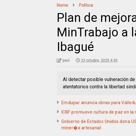
Home
Politica
Plan de mejora
MinTrabajo a 
Ibagué
paul
23 octubre, 2025 4:30
Al detectar posible vulneración de
atentatorios contra la libertad sin
Emdupar anuncia obras para Valledu
ICBF promueve cultura de paz en la 
Gobierno de Estados Unidos dona US$9
miner�a artesanal