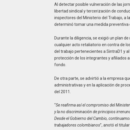
Al detectar posible vulneración de las jo
libertad sindical y tercerización de condu
inspectores del Ministerio del Trabajo, a 
determinó tomar una medida preventiva d
Durante la diligencia, se exigió un plan d
cualquier acto retaliatorio en contra de l
del trabajo pertenecientes a SintraD1 y al
protección de los integrantes y afiliados
fondo.
De otra parte, se advirtió a la empresa q
administrativas y en la aplicación de pro
del 2011.
“
Se reafirma así el compromiso del Ministerio
y la no discriminación de principios irrenun
Desde el Gobierno del Cambio, continuamos 
trabajadores colombianos
”, anotó el titul