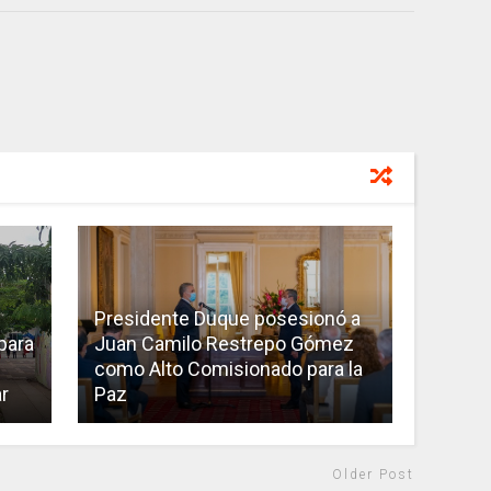
Presidente Duque posesionó a
 para
Juan Camilo Restrepo Gómez
e
como Alto Comisionado para la
r
Paz
Older Post