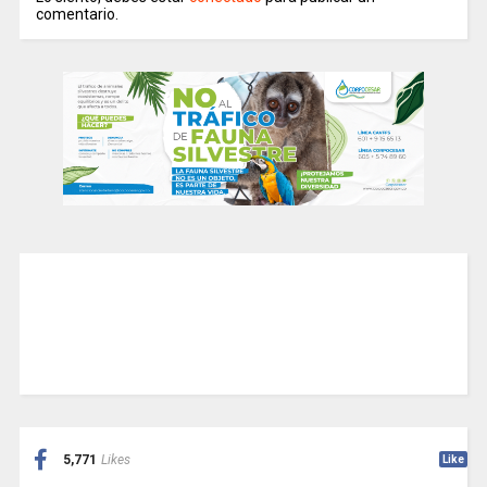
comentario.
5,771
Likes
Like