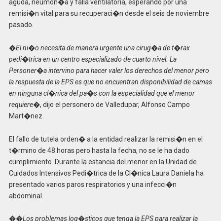
aguda, neumon�a y falla ventilatoria, esperando por una
remisi�n vital para su recuperaci�n desde el seis de noviembre
pasado.
�
El ni�o necesita de manera urgente una cirug�a de t�rax
pedi�trica en un centro especializado de cuarto nivel. La
Personer�a intervino para hacer valer los derechos del menor pero
la respuesta de la EPS es que no encuentran disponibilidad de camas
en ninguna cl�nica del pa�s con la especialidad que el menor
requiere
�, dijo el personero de Valledupar, Alfonso Campo
Mart�nez.
El fallo de tutela orden� a la entidad realizar la remisi�n en el
t�rmino de 48 horas pero hasta la fecha, no se le ha dado
cumplimiento. Durante la estancia del menor en la Unidad de
Cuidados Intensivos Pedi�trica de la Cl�nica Laura Daniela ha
presentado varios paros respiratorios y una infecci�n
abdominal.
��
Los problemas log�sticos que tenga la EPS para realizar la