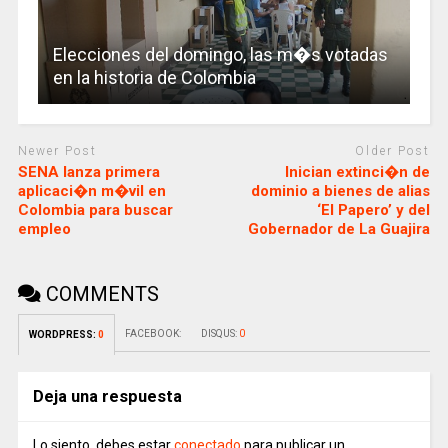
Elecciones del domingo, las m�s votadas
en la historia de Colombia
Newer Post
Older Post
SENA lanza primera
Inician extinci�n de
aplicaci�n m�vil en
dominio a bienes de alias
Colombia para buscar
‘El Papero’ y del
empleo
Gobernador de La Guajira
COMMENTS
FACEBOOK:
DISQUS:
0
WORDPRESS:
0
Deja una respuesta
Lo siento, debes estar
conectado
para publicar un