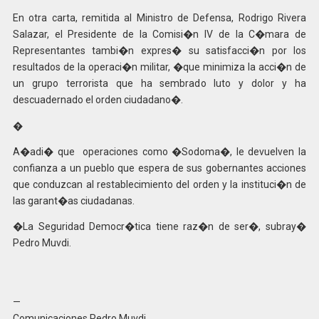
En otra carta, remitida al Ministro de Defensa, Rodrigo Rivera
Salazar, el Presidente de la Comisi�n IV de la C�mara de
Representantes tambi�n expres� su satisfacci�n por los
resultados de la operaci�n militar, �que minimiza la acci�n de
un grupo terrorista que ha sembrado luto y dolor y ha
descuadernado el orden ciudadano�.
�
A�adi� que operaciones como �Sodoma�, le devuelven la
confianza a un pueblo que espera de sus gobernantes acciones
que conduzcan al restablecimiento del orden y la instituci�n de
las garant�as ciudadanas.
�La Seguridad Democr�tica tiene raz�n de ser�, subray�
Pedro Muvdi.
—
Comunicaciones Pedro Muvdi