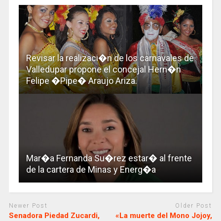
Revisar la realizaci�n de los carnavales de
Valledupar propone el concejal Hern�n
Felipe �Pipe� Araujo Ariza.
Mar�a Fernanda Su�rez estar� al frente
de la cartera de Minas y Energ�a
Newer Post
Older Post
Senadora Piedad Zucardi,
«La muerte del Mono Jojoy,