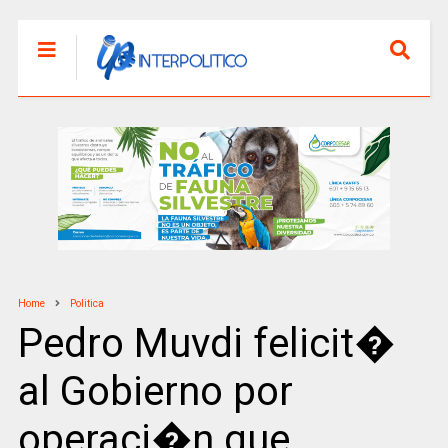
Home
Politica
Pedro Muvdi felicit�
al Gobierno por
operaci�n que