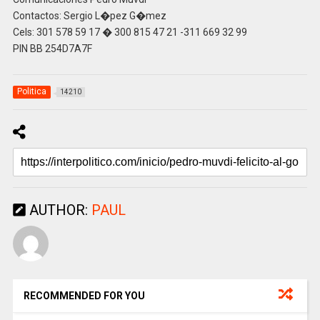
Contactos: Sergio L�pez G�mez
Cels: 301 578 59 17 � 300 815 47 21 -311 669 32 99
PIN BB 254D7A7F
Politica
14210
AUTHOR:
PAUL
RECOMMENDED FOR YOU