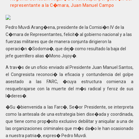
representante a la C�mara, Juan Manuel Campo
Pedro Muvdi Arang�ena, presidente de la Comisi�n IV de la
C�mara de Representantes, felicit� al gobierno nacional y a las
fuerzas militares que de manera conjunta dirigieron la
operaci�n �Sodoma�, que dej� como resultado la baja del
jefe guerrillero alias �Mono Jojoy�.
A trav�s de un oficio enviado al Presidente Juan Manuel Santos,
el Congresista reconoci� la eficacia y contundencia del golpe
asestado a las FARC, �cuya estructura comienza a
resquebrajarse con la muerte del m�s radical y feroz de sus
l�deres�.
�Su �bienvenida a las Farc�, Se�or Presidente, se interpreta
como la antesala de una estrategia bien dise�ada y coordinada,
que tiene como prop�sito exclusivo debilitar y aniquilar a una de
las organizaciones criminales que m�s da�o le han ocasionado
a nuestra patria�, expres� Pedro Muvdi.