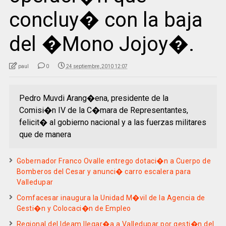
concluy� con la baja
del �Mono Jojoy�.
paul
0
24 septiembre, 2010 12:07
Pedro Muvdi Arang�ena, presidente de la
Comisi�n IV de la C�mara de Representantes,
felicit� al gobierno nacional y a las fuerzas militares
que de manera
Gobernador Franco Ovalle entrego dotaci�n a Cuerpo de
Bomberos del Cesar y anunci� carro escalera para
Valledupar
Comfacesar inaugura la Unidad M�vil de la Agencia de
Gesti�n y Colocaci�n de Empleo
Regional del Ideam llegar�a a Valledupar por gesti�n del