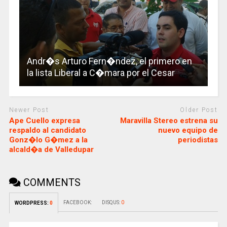
Andr�s Arturo Fern�ndez, el primero en
la lista Liberal a C�mara por el Cesar
Newer Post
Older Post
Ape Cuello expresa
Maravilla Stereo estrena su
respaldo al candidato
nuevo equipo de
Gonz�lo G�mez a la
periodistas
alcald�a de Valledupar
COMMENTS
FACEBOOK:
DISQUS:
0
WORDPRESS:
0