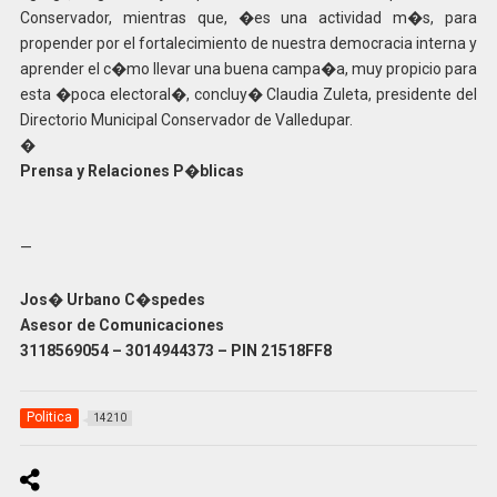
Conservador, mientras que, �es una actividad m�s, para
propender por el fortalecimiento de nuestra democracia interna y
aprender el c�mo llevar una buena campa�a, muy propicio para
esta �poca electoral�, concluy� Claudia Zuleta, presidente del
Directorio Municipal Conservador de Valledupar.
�
Prensa y Relaciones P�blicas
—
Jos� Urbano C�spedes
Asesor de Comunicaciones
3118569054 – 3014944373 – PIN 21518FF8
Politica
14210