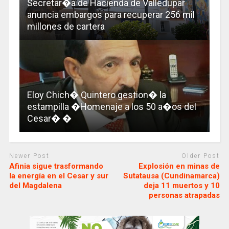
Secretar�a de Hacienda de Valledupar
anuncia embargos para recuperar 256 mil
millones de cartera
Eloy Chich� Quintero gestion� la
estampilla �Homenaje a los 50 a�os del
Cesar� �
Newer Post
Older Post
Afinia sigue trasformando
Explosión en minas de
la energía en el Cesar y sur
Sutatausa (Cundinamarca)
del Magdalena
deja 11 muertos y 10
personas atrapadas