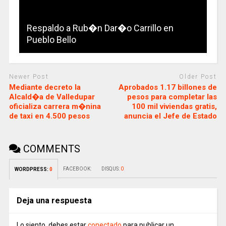
Respaldo a Rub�n Dar�o Carrillo en
Pueblo Bello
Newer Post
Older Post
Mediante decreto la
Aprobados 1.17 billones de
Alcald�a de Valledupar
pesos para completar las
oficializa carrera m�nina
100 mil viviendas gratis,
de taxi en 4.500 pesos
anuncia el Jefe de Estado
COMMENTS
FACEBOOK:
DISQUS:
0
WORDPRESS:
0
Deja una respuesta
Lo siento, debes estar
conectado
para publicar un