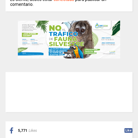
comentario.
5,771
Likes
Like