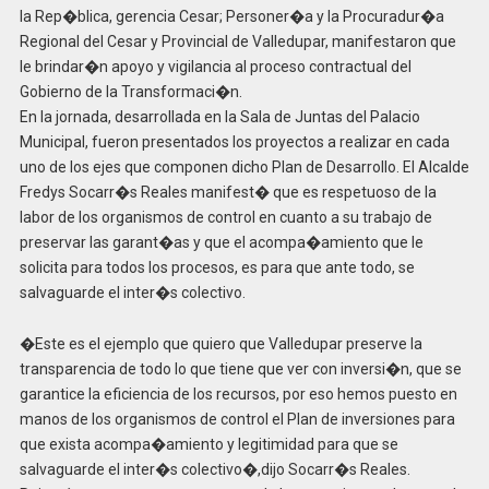
la Rep�blica, gerencia Cesar; Personer�a y la Procuradur�a
Regional del Cesar y Provincial de Valledupar, manifestaron que
le brindar�n apoyo y vigilancia al proceso contractual del
Gobierno de la Transformaci�n.
En la jornada, desarrollada en la Sala de Juntas del Palacio
Municipal, fueron presentados los proyectos a realizar en cada
uno de los ejes que componen dicho Plan de Desarrollo. El Alcalde
Fredys Socarr�s Reales manifest� que es respetuoso de la
labor de los organismos de control en cuanto a su trabajo de
preservar las garant�as y que el acompa�amiento que le
solicita para todos los procesos, es para que ante todo, se
salvaguarde el inter�s colectivo.
�Este es el ejemplo que quiero que Valledupar preserve la
transparencia de todo lo que tiene que ver con inversi�n, que se
garantice la eficiencia de los recursos, por eso hemos puesto en
manos de los organismos de control el Plan de inversiones para
que exista acompa�amiento y legitimidad para que se
salvaguarde el inter�s colectivo�,dijo Socarr�s Reales.